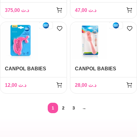
LAIT SANS FIL MAIN
Collecteurs de Lait
LIBRE DOUBLE REF
Portables x2
375,00
د.ت
47,00
د.ت
20/106
CANPOL BABIES
CANPOL BABIES
THERMOMETRE DE
Brosse et Peigne
BAIN DAUPHIN 2/782
12,00
د.ت
28,00
د.ت
1
2
3
→