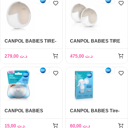
CANPOL BABIES TIRE-
CANPOL BABIES TIRE
LAIT MAIN LIBRE
LAIT MAIN DOUBLE
INTELLIGENT 20/115
INTELLIGENT SMART
279,00
د.ت
475,00
د.ت
20/116
CANPOL BABIES
CANPOL BABIES Tire-
Protections Mamelon
lait Manuel Basic Care
M/L x2
15,00
د.ت
60,00
د.ت