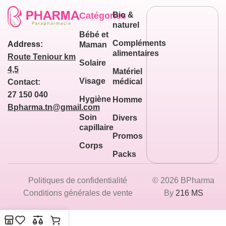
Catégories
Bio &
naturel
Bébé et
Compléments
Address:
Maman
alimentaires
Route Teniour km
Solaire
4,5
Matériel
Visage
médical
Contact:
27 150 040
Hygiène
Homme
Bpharma.tn@gmail.com
Soin
Divers
capillaire
Promos
Corps
Packs
Politiques de confidentialité
© 2026 BPharma
Conditions générales de vente
By
216 MS