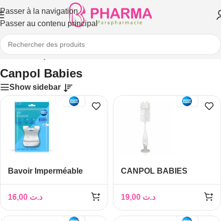
Passer à la navigation
Passer au contenu principal
Accueil
/
Canpol Babies
Canpol Babies
Show sidebar
Bavoir Imperméable
CANPOL BABIES
Jetable avec Poche 10P
Goupillon Biberon et
Tétine avec Ventouse
16,00
د.ت
19,00
د.ت