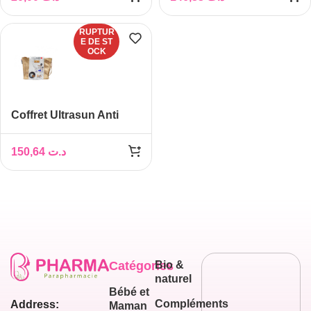
RUPTUR
E DE ST
OCK
Coffret Ultrasun Anti
Pigmentation SPF50+
Ultrasun Glimmer
150,64
د.ت
SPF30+ -50% + Ultrasun
Lip Spf50 -50%
Catégories
Bio &
naturel
Bébé et
Compléments
Address:
Maman