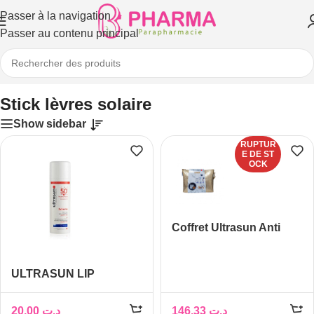
Passer à la navigation
Passer au contenu principal
Accueil
/
Solaires
/
Stick lèvres solaire
Stick lèvres solaire
Show sidebar
RUPTUR
E DE ST
OCK
Coffret Ultrasun Anti
Pigmentation + Ultrasun
Sports Gel SPF50+ -50%
ULTRASUN LIP
+ Ultrasun Lip Spf50+ –
PROTECTION SPF 50+ ,
50%
4.8G
20,00
د.ت
146,33
د.ت