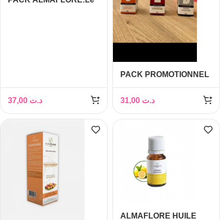
ALMAFLORE Bain
d’Huile
100ML+ALMAFLORE
HAIR KEY Sérum
Capillaire Nutri-
Réparateur
PACK PROMOTIONNEL
50ML3+L’ALMAFLORE
ALMAFLORE
Huile d’Ail 10ML
(GRATUIT)
37,00
د.ت
31,00
د.ت
ALMAFLORE HUILE