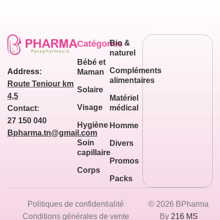
Catégories
Bio &
naturel
Bébé et
Compléments
Address:
Maman
alimentaires
Route Teniour km
Solaire
4,5
Matériel
Visage
médical
Contact:
27 150 040
Hygiène
Homme
Bpharma.tn@gmail.com
Soin
Divers
capillaire
Promos
Corps
Packs
Politiques de confidentialité
© 2026 BPharma
Conditions générales de vente
By
216 MS