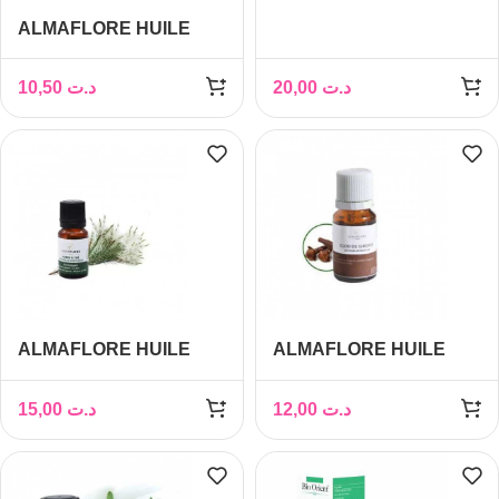
ESSENTIELLE CITRON
ALMAFLORE HUILE
JAUNE 10ML
FIGUE DE BARBARIE
10ML
10,50
د.ت
20,00
د.ت
ALMAFLORE HUILE
ALMAFLORE HUILE
ESSENTIELLE ARBRE
ESSENTIEL DE CLOU
À THE 10ML
DE GIROFLE 10ML
15,00
د.ت
12,00
د.ت