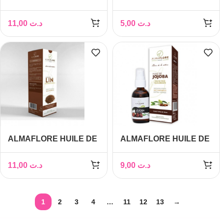
VITAMINE E 10ML
NOISETTE 10ML
11,00
د.ت
5,00
د.ت
ALMAFLORE HUILE DE
ALMAFLORE HUILE DE
LIN 50 ML
JOJOBA 10ML
11,00
د.ت
9,00
د.ت
1
2
3
4
…
11
12
13
→