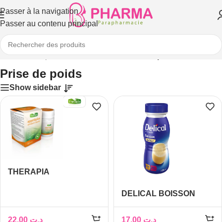
Passer à la navigation
Passer au contenu principal
Accueil
/
Compléments alimentaires
/
Prise de poids
Prise de poids
Show sidebar
THERAPIA
APPETITPLUS
DELICAL BOISSON
LACTEE VANILLE 200
ML
22,00
د.ت
17,00
د.ت