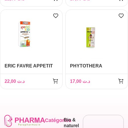
ERIC FAVRE APPETIT
PHYTOTHERA
PLUS
GROSSIVIT Suspention,
250ml
22,00
د.ت
17,00
د.ت
Catégories
Bio &
naturel