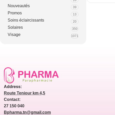
16
Nouveautés
39
Promos
13
Soins éclaircissants
20
Solaires
350
Visage
1071
Address:
Route Teniour km 4,5
Contact:
27 150 040
Bpharma.tn@gmail.com