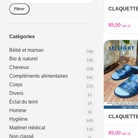
CLAQUETT
Filtrer
ORTHOPÉD
85,00
د.ت
Catégories
Bébé et maman
768
Bio & naturel
156
Cheveux
338
Compléments alimentaires
181
Corps
223
Divers
15
Éclat du teint
14
Homme
16
CLAQUETT
Hygiène
445
ORTHOPED
Matériel médical
130
85,00
د.ت
Non classé