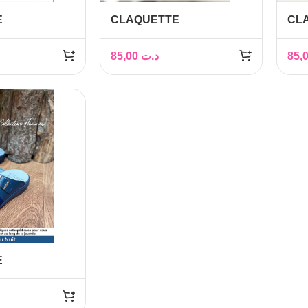
E
CLAQUETTE
CL
IQUE HOMME
ORTHOPÉDIQUE HOMME
OR
85,00
د.ت
E
IQUE HOMME