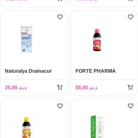
Naturalya Drainacur
FORTE PHARMA
Draineur Minceur, 250ml
TURBODRAINE
AGRUMES 500ML
25,00
د.ت
55,00
د.ت