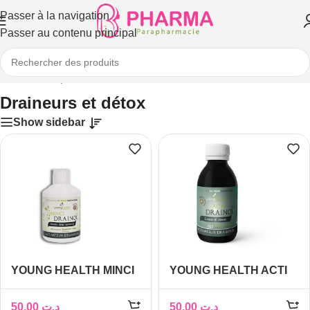
Passer à la navigation
Passer au contenu principal
Accueil
/
Compléments alimentaires
/
Minceur
/
Draineurs et détox
Draineurs et détox
Show sidebar
YOUNG HEALTH MINCI
YOUNG HEALTH ACTI
DRAINOL 450ML
DRAINOL 300 ML
50,00
د.ت
50,00
د.ت