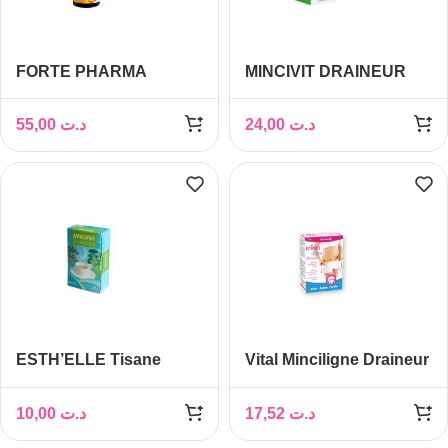
FORTE PHARMA
MINCIVIT DRAINEUR
TURBODRAINE
EXPRESS 1 , 250 ml
ANANAS 500ML
55,00
د.ت
24,00
د.ت
ESTH’ELLE Tisane
Vital Minciligne Draineur
MAIGRIR, 12 sachets
Boite de 30
10,00
د.ت
17,52
د.ت