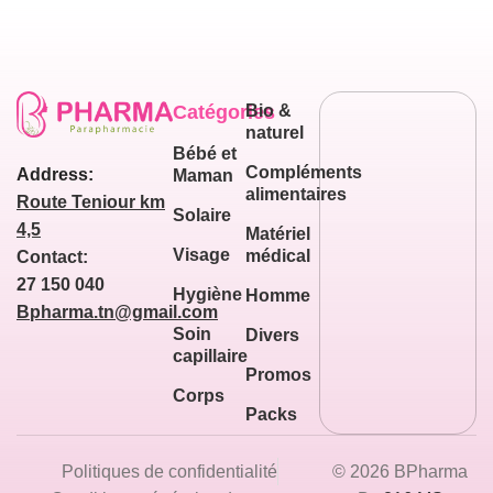
Catégories
Bio &
naturel
Bébé et
Compléments
Address:
Maman
alimentaires
Route Teniour km
Solaire
4,5
Matériel
Visage
médical
Contact:
27 150 040
Hygiène
Homme
Bpharma.tn@gmail.com
Soin
Divers
capillaire
Promos
Corps
Packs
Politiques de confidentialité
© 2026 BPharma