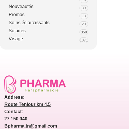
16
Nouveautés
39
Promos
13
Soins éclaircissants
20
Solaires
350
Visage
1071
Address:
Route Teniour km 4,5
Contact:
27 150 040
Bpharma.tn@gmail.com