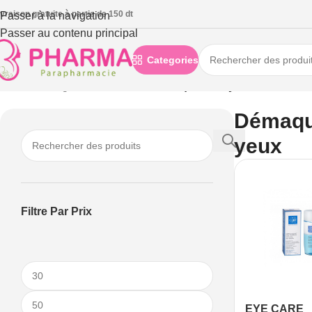
ivraison gratuite à partie de 150 dt
Passer à la navigation
Passer au contenu principal
Categories
Accueil
/
Visage
/
Yeux et lèvres
/
Démaquillants yeux
Démaqui
yeux
Filtre Par Prix
EYE CARE