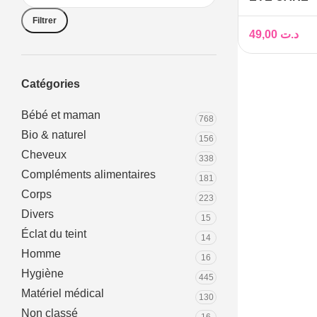
DEMAQUIL
Filtrer
BIPHASIQUE
49,00
د.ت
EXPRESS 1
Catégories
Bébé et maman
768
Bio & naturel
156
Cheveux
338
Compléments alimentaires
181
Corps
223
Divers
15
Éclat du teint
14
Homme
16
Hygiène
445
Matériel médical
130
Non classé