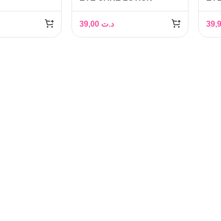
LANT
DEMAQUILLANTE YEUX
DE
 2 EN 1
125ML
125
39,00
د.ت
50 ML