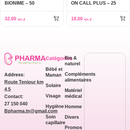
BIONIME – 50
ON CALL PLUS – 25
BANDELETTES
BANDELETTES,
,APPAREIL GRATUIT
APPAREIL GRATUIT
32,00
د.ت
18,00
د.ت
Catégories
Bio &
naturel
Bébé et
Compléments
Address:
Maman
alimentaires
Route Teniour km
Solaire
4,5
Matériel
Visage
médical
Contact:
27 150 040
Hygiène
Homme
Bpharma.tn@gmail.com
Soin
Divers
capillaire
Promos