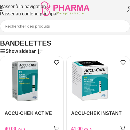
Passer à la navigation
Passer au contenu principal
Accueil
/
Matériel médical
/
BANDELETTES
BANDELETTES
Show sidebar
ACCU-CHEK ACTIVE
ACCU-CHEK INSTANT
BANDELETTES BOITE
BANDELETTES
DE 25
REACTIVES BOITE DE
40,00
د.ت
41,00
د.ت