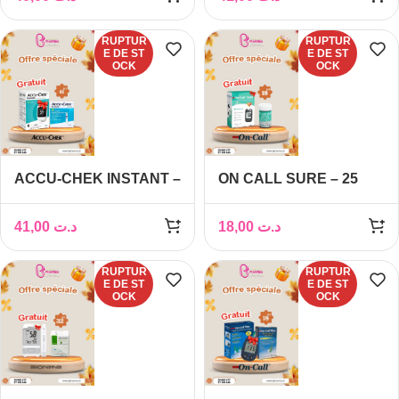
50
RUPTUR
RUPTUR
E DE ST
E DE ST
OCK
OCK
ACCU-CHEK INSTANT –
ON CALL SURE – 25
50 BANDELETTES,
BANDELETTES ,
APPAREIL GRATUIT
APPAREIL GRATUIT
41,00
د.ت
18,00
د.ت
RUPTUR
RUPTUR
E DE ST
E DE ST
OCK
OCK