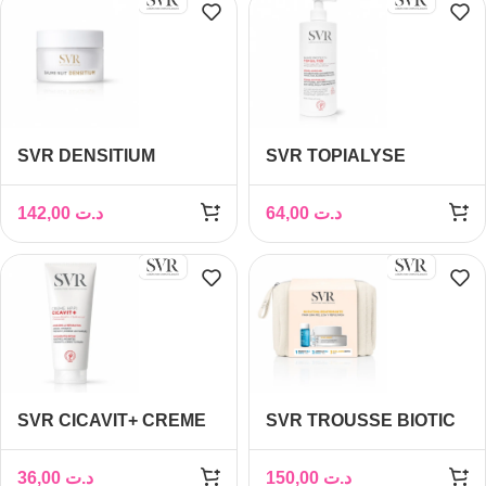
SVR DENSITIUM
SVR TOPIALYSE
BAUME NUIT 50ML
BAUME PROTECT+
400ML
142,00
د.ت
64,00
د.ت
SVR CICAVIT+ CREME
SVR TROUSSE BIOTIC
HPPI REPARATRICE
COLLAGEN
ANTI MARQUES 40ML
50ML+AMPOULE B3
36,00
د.ت
150,00
د.ت