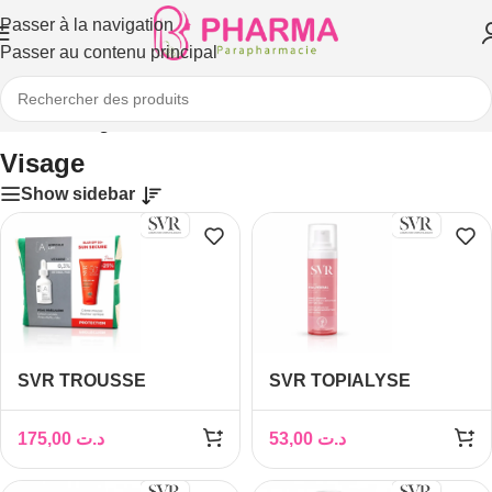
Passer à la navigation
Passer au contenu principal
Accueil
/
Visage
Visage
Show sidebar
SVR TROUSSE
SVR TOPIALYSE
AMPOULE A+SVR
BAUME PALPEBRAL
BLUR 25%
30ML
175,00
د.ت
53,00
د.ت