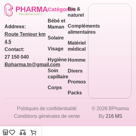
Catégories
Bio &
naturel
Bébé et
Compléments
Address:
Maman
alimentaires
Route Teniour km
Solaire
4,5
Matériel
Visage
médical
Contact:
27 150 040
Hygiène
Homme
Bpharma.tn@gmail.com
Soin
Divers
capillaire
Promos
Corps
Packs
Politiques de confidentialité
© 2026 BPharma
Conditions générales de vente
By
216 MS