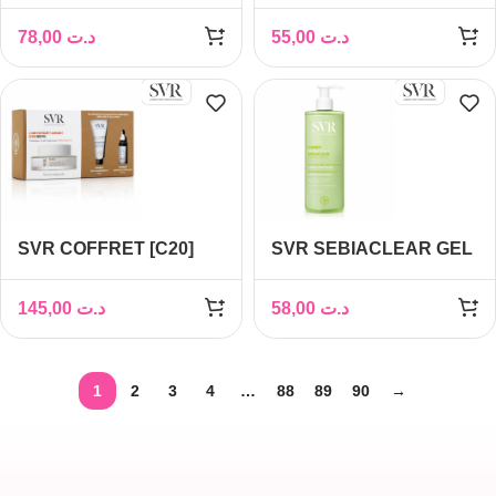
MELACLEAR SERUM
GELEE MOUSSANTE
15ML
400ML
78,00
د.ت
55,00
د.ت
SVR COFFRET [C20]
SVR SEBIACLEAR GEL
BIOTIC CREME
MOUSSANT 400ML
REGENERANTE ECLAT
145,00
د.ت
58,00
د.ت
50ML+[COLLAGEN]
BIOTIC 15ML+[B3]
AMPOULE HYDRA
1
2
3
4
…
88
89
90
→
10ML