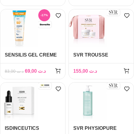
10ML
OFFERT+ESSENCE B3
30ML OFFERT
-17%
SENSILIS GEL CREME
SVR TROUSSE
HYDRATANT
DENSITIUM CREME
RAFRAICHISSANT
50ML+ BAUME NUIT
69,00
د.ت
155,00
د.ت
83,00
د.ت
SPF50+ 250ML
15ML (OFFERT)
ISDINCEUTICS
SVR PHYSIOPURE