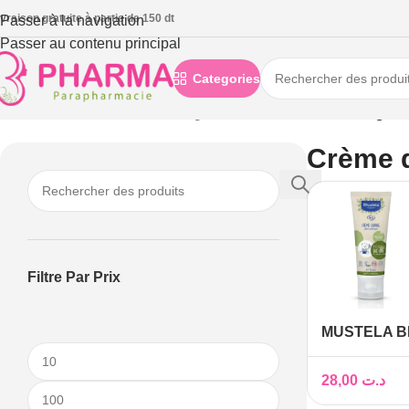
ivraison gratuite à partie de 150 dt
Passer à la navigation
Passer au contenu principal
Categories
Accueil
/
Bébé et maman
/
Change de bébé
/
Crème de change
Crème 
Filtre Par Prix
MUSTELA B
CHANGE 75
28,00
د.ت