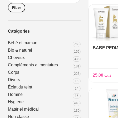
Filtrer
Catégories
Bébé et maman
768
BABE PEDI
Bio & naturel
156
RASH CREA
Cheveux
338
Compléments alimentaires
181
Corps
223
25,00
د.ت
Divers
15
Éclat du teint
14
Homme
16
Hygiène
445
Matériel médical
130
Non classé