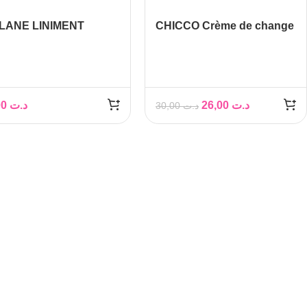
LANE LINIMENT
CHICCO Crème de change
O-CALCAIRE 300ML
, 100ml
27,00
د.ت
26,00
د.ت
30,00
د.ت