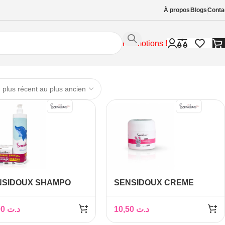
À propos
Blogs
Conta
Promotions !
NSIDOUX SHAMPO
SENSIDOUX CREME
0ML+CREME POUR LE
POUR LE CHANGE 50G
ANGE GRATUIT
34,00
د.ت
10,50
د.ت