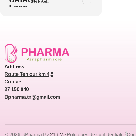
URIAGE
1
Address:
Route Teniour km 4,5
Contact:
27 150 040
Bpharma.tn@gmail.com
© 2026 BPharma By
216 MS
Politiques de confidentialité
Cond