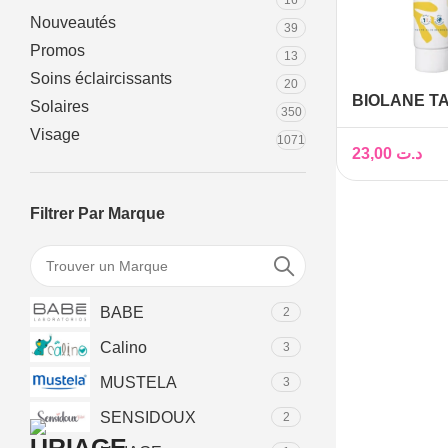
16
Nouveautés
39
Promos
13
Soins éclaircissants
20
BIOLANE TA
Solaires
350
100ML
Visage
1071
23,00
د.ت
Filtrer Par Marque
BABE
2
Calino
3
MUSTELA
3
SENSIDOUX
2