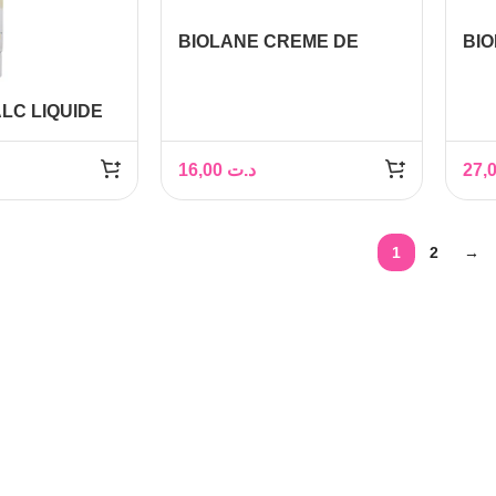
BIOLANE CREME DE
BIO
CHANGE 50ML
OLE
LC LIQUIDE
16,00
د.ت
1
2
→