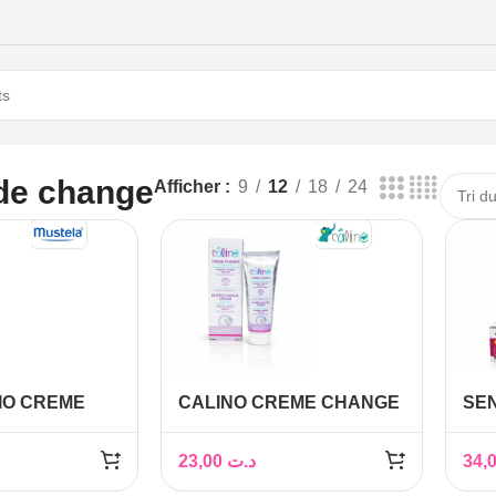
de change
Afficher
9
12
18
24
IO CREME
CALINO CREME CHANGE
SE
ML
PEAUX SECHES 75GR
50
CH
23,00
د.ت