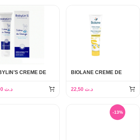
YLIN’S CREME DE
BIOLANE CREME DE
ANGE 75G
CHANGE 100ML
11,00
د.ت
22,50
د.ت
-13%