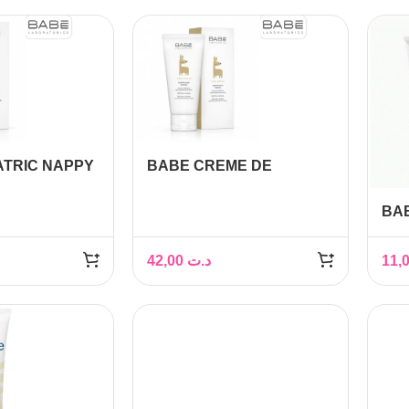
ATRIC NAPPY
BABE CREME DE
M 100ML
CHANGE(NAPPY RASH
CREME)1+1
BAB
CH
42,00
د.ت