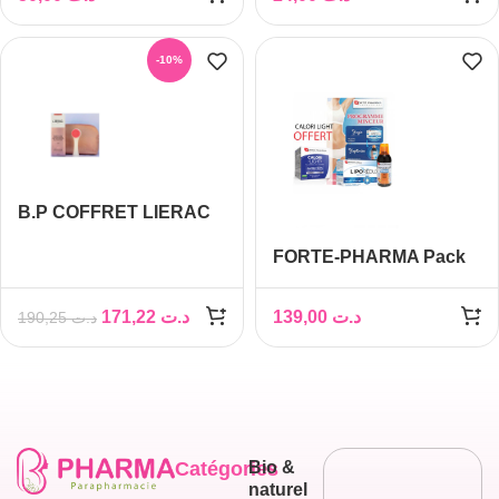
-10%
B.P COFFRET LIERAC
BODY SLIM MINCEUR
FORTE-PHARMA Pack
200ML
MINCEUR
171,22
د.ت
139,00
د.ت
190,25
د.ت
Catégories
Bio &
naturel