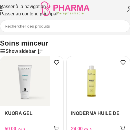
Passer à la navigation
Passer au contenu principal
Accueil
/
Corps
/
Soins spécifiques
/
Soins minceur
Soins minceur
Show sidebar
KUORA GEL
INODERMA HUILE DE
REAFIRMANTE 200ML
MASSAGE MINCEUR
150ML
50,00
د.ت
24,00
د.ت