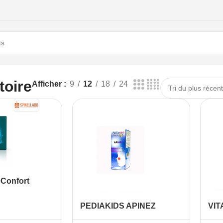
toire
Afficher
9
12
18
24
Confort
PEDIAKIDS APINEZ
VIT
150ML
gél