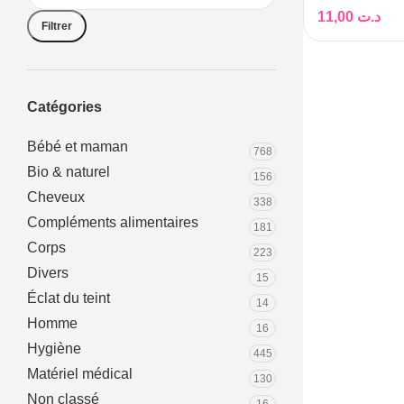
11,00
د.ت
Filtrer
Catégories
Bébé et maman
768
Bio & naturel
156
Cheveux
338
Compléments alimentaires
181
Corps
223
Divers
15
Éclat du teint
14
Homme
16
Hygiène
445
Matériel médical
130
Non classé