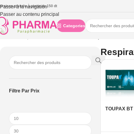
ivraison gratuite à partie de 150 dt
Passer à la navigation
Passer au contenu principal
Categories
Accueil
/
Compléments alimentaires
/
Santé
/
Respiratoire
Respira
Filtre Par Prix
TOUPAX BT 
Respiratoire