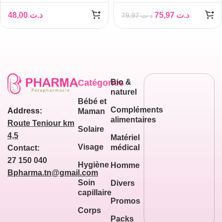
50+ IVORY 30ML
48,00
د.ت
75,97
د.ت
79,97
د.ت
Catégories
Bio &
naturel
Bébé et
Compléments
Address:
Maman
alimentaires
Route Teniour km
Solaire
4,5
Matériel
Visage
médical
Contact:
27 150 040
Hygiène
Homme
Bpharma.tn@gmail.com
Soin
Divers
capillaire
Promos
Corps
Packs