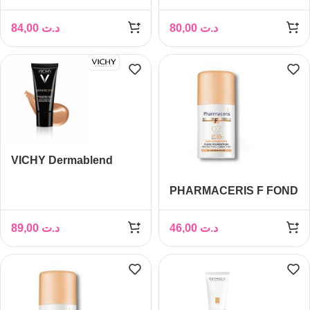
Fond de Teint fluide
Fond de Teint fluide
correcteur 16h Teinte 35
correcteur 16h Teinte 15
84,00
د.ت
80,00
د.ت
Sand, 30ml
Opal, 30ml
VICHY Dermablend
Fond de Teint fluide
PHARMACERIS F FOND
correcteur 16h Teinte 25
DE TEINT SPF 50+ (02
Nude, 30ml
SAND) 30ML
89,00
د.ت
46,00
د.ت