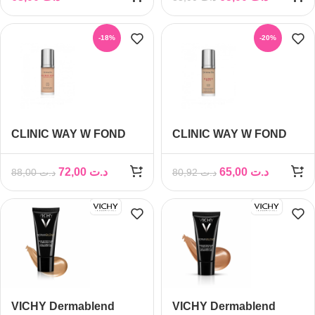
-18%
-20%
CLINIC WAY W FOND
CLINIC WAY W FOND
DE TEINT N°015
DE TEINT NATURAL
N°2
72,00
د.ت
65,00
د.ت
88,00
د.ت
80,92
د.ت
VICHY Dermablend
VICHY Dermablend