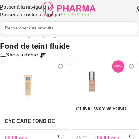
Passer à la navigation
Passer au contenu principal
Accueil
/
Visage
/
Maquillage
/
Fond de teint fluide
Fond de teint fluide
Show sidebar
-26%
CLINIC WAY W FOND
DE TEINT IVORY N°1
EYE CARE FOND DE
TEINT CREME SPF 25
63,00
د.ت
65,00
د.ت
88,00
د.ت