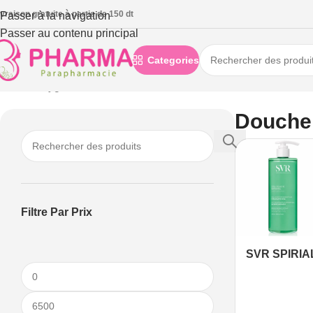
ivraison gratuite à partie de 150 dt
Passer à la navigation
Passer au contenu principal
Categories
Accueil
/
Hygiène
/
Douche & bain
Douche
Filtre Par Prix
SVR SPIRIA
DOUCHE 40