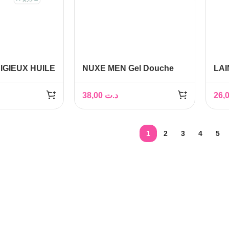
IGIEUX HUILE
NUXE MEN Gel Douche
LA
 100 ml
Multi Usages, 200ml
HY
38,00
د.ت
1
2
3
4
5