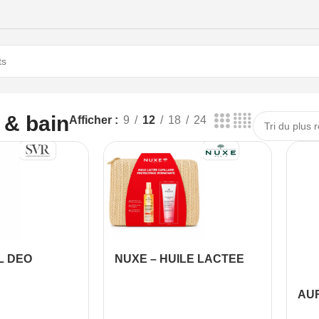
 & bain
Afficher
9
12
18
24
L DEO
NUXE – HUILE LACTEE
0ML
CAPILLAIRE
PROTECTRICE
AU
HYDRATANTE + GELLEE
RE