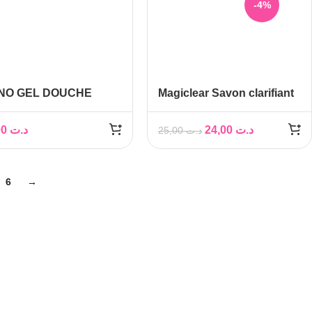
-4%
INO GEL DOUCHE
Magiclear Savon clarifiant
DRATANT 200ML
exfoliant, 200gr
26,00
د.ت
24,00
د.ت
25,00
د.ت
6
→