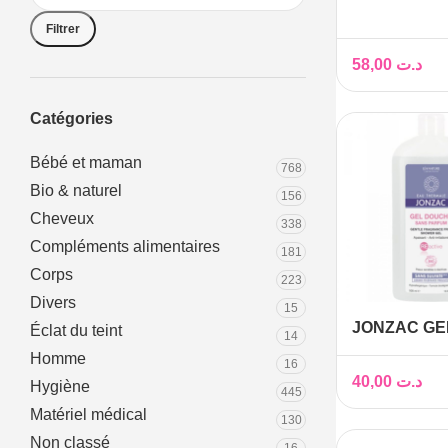
Filtrer
58,00
د.ت
Catégories
Bébé et maman
768
Bio & naturel
156
Cheveux
338
Compléments alimentaires
181
Corps
223
Divers
15
JONZAC GE
Éclat du teint
14
SANS PAR
Homme
16
REACTIVE B
40,00
د.ت
Hygiène
445
Matériel médical
130
Non classé