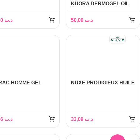
ANDE ET AU BOIS
KUORA DERMOGEL OIL
RÉ 400 ML
WITH OMEGAS 3, 6 & 9
400ML
14,00
د.ت
50,00
د.ت
ERAC HOMME GEL
NUXE PRODIGIEUX HUILE
CHE 3 EN 1 – 200 ML
DE DOUCHE, 200 ml
47,66
د.ت
33,09
د.ت