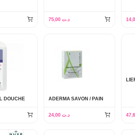
DE DOUCHE 100ML ET
LAV
TROUSSE OFFERTES
SAC
75,00
د.ت
LI
DOU
L DOUCHE
ADERMA SAVON / PAIN
FUM
AU LAIT D AVOINE 100G
IO 500ML
24,00
د.ت