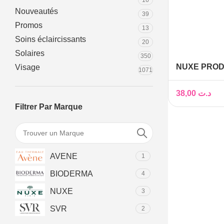
16
Nouveautés
39
Promos
13
Soins éclaircissants
20
Solaires
350
NUXE PROD
Visage
1071
DE DOUCHE,
38,00
د.ت
Filtrer Par Marque
AVENE
1
BIODERMA
4
NUXE
3
SVR
2