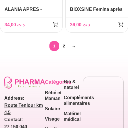
ALANIA APRES -
BIOXSINE Femina après
SHAMPOOING
shampoing anti-chute,
REPARATEUR 250ML
300ml
34,00
د.ت
36,00
د.ت
1
2
→
Catégories
Bio &
naturel
Bébé et
Compléments
Address:
Maman
alimentaires
Route Teniour km
Solaire
4,5
Matériel
Visage
médical
Contact:
27 150 040