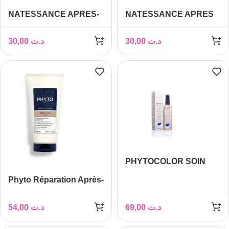
NATESSANCE APRES-
NATESSANCE APRES
SHAMPOOING KARITE
SHAMPOOING COCO
150ML
150 ML
30,00
د.ت
30,00
د.ت
PHYTOCOLOR SOIN
ACTIVATEUR DE
Phyto Réparation Après-
BRILLANCE 150ML
shampooing 175 ml
54,00
د.ت
69,00
د.ت