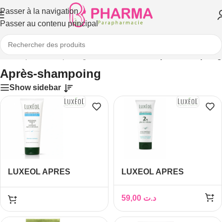
Passer à la navigation
Passer au contenu principal
veux
/
Après-shampooing, soin des cheveux
/
Après-shampoing
Après-shampoing
Show sidebar
LUXEOL APRES
LUXEOL APRES
SHPAMPOOING
SHAMPOOING
FORTIFIANT 200ML
VOLUMATEUR 200ML
59,00
د.ت