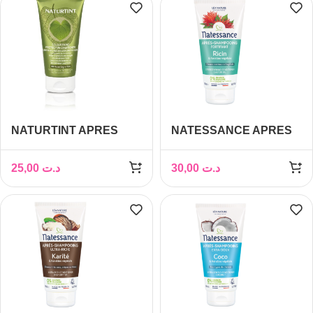
NATURTINT APRES
NATESSANCE APRES
SHAMPOOING
SHAMPOOING RICIN
PROTECTEUR
150 ML
25,00
د.ت
30,00
د.ت
CHEVEUX COLORES
150ML