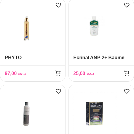
PHYTO
Ecrinal ANP 2+ Baume
PHYTOKERATINE
Après-Shampoing
EXTREME CREME
97,00
د.ت
25,00
د.ت
D’EXCEPTION, 100 ML