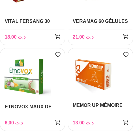
VITAL FERSANG 30
VERAMAG 60 GÉLULES
GELULES
18,00
د.ت
21,00
د.ت
MEMOR UP MÉMOIRE
ETNOVOX MAUX DE
ET CONCENTRATION
GORGE MIEL
B/20G
EUCALYPTUS 16
6,00
د.ت
13,00
د.ت
COMPRIMES