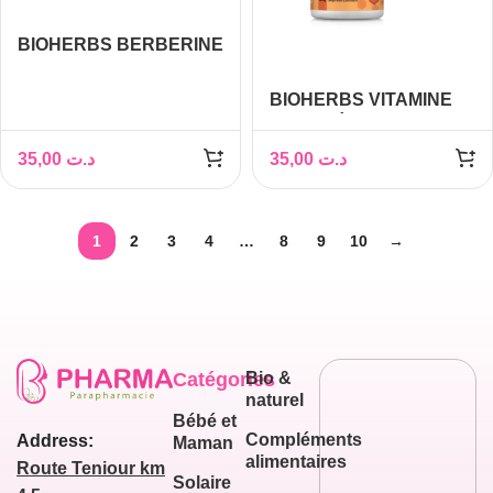
BIOHERBS BERBERINE
98% +CHROME BOITE
DE 30 GELULES
BIOHERBS VITAMINE
B3 60 GÉLULES
35,00
د.ت
35,00
د.ت
1
2
3
4
…
8
9
10
→
Catégories
Bio &
naturel
Bébé et
Compléments
Address:
Maman
alimentaires
Route Teniour km
Solaire