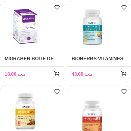
MIGRABEN BOITE DE
BIOHERBS VITAMINES
15 GELULES
D3+K2 BOITE DE 60
GÉLULES
18,00
د.ت
43,00
د.ت