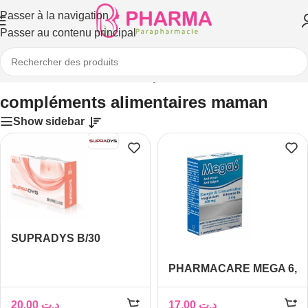
Passer à la navigation
Passer au contenu principal
il
/
Bébé et maman
/
Maman
/
compléments alimentaires maman
compléments alimentaires maman
Show sidebar
SUPRADYS B/30
PHARMACARE MEGA 6,
45 COMPRIMÉS
20,00
د.ت
17,00
د.ت