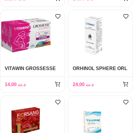
VITAWIN GROSSESSE
ORHINOL SPHERE ORL
ALLAITEMENT 30
GOUTTES BUVABLES
GÉLULES
20ML
14,00
د.ت
24,00
د.ت