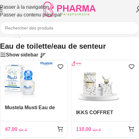
Passer à la navigation
Passer au contenu principal
aman
/
Hygiène et soins du bébé
/
Eau de toilette/eau de senteur
Eau de toilette/eau de senteur
Show sidebar
Mustela Musti Eau de
IKKS COFFRET
Soin Parfumée 50ml –
PARFUM SUPER BABY
Bébé
BOY EDS
47,00
د.ت
110,00
د.ت
100ML+DOUDOU