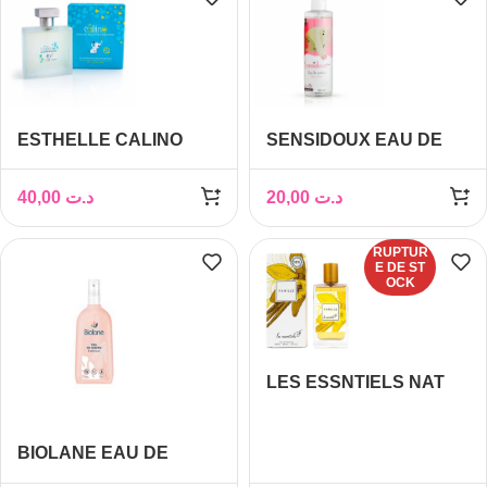
ESTHELLE CALINO
SENSIDOUX EAU DE
EAU DE TOILETTE
SENTEUR 250 ML
PARFUMEE 50 ML
40,00
د.ت
20,00
د.ت
RUPTUR
E DE ST
OCK
LES ESSNTIELS NAT
VANILLE EDP 80ML
BIOLANE EAU DE
TOILETTE FRAICHEUR