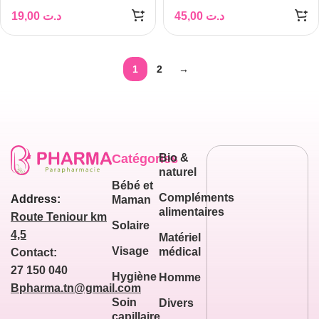
200ML
19,00
د.ت
45,00
د.ت
1
2
→
Catégories
Bio &
naturel
Bébé et
Compléments
Address:
Maman
alimentaires
Route Teniour km
Solaire
4,5
Matériel
Visage
médical
Contact:
27 150 040
Hygiène
Homme
Bpharma.tn@gmail.com
Soin
Divers
capillaire