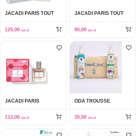
JACADI PARIS TOUT
JACADI PARIS TOUT
PETIT JACADI EDS
PETIT JACADI EDS
100ML
50ML
125,00
د.ت
95,00
د.ت
JACADI PARIS
ODA TROUSSE
MADEMOISELLE
CHAMPION LOTION +
PETITE CERISE EDT
BRUME
112,00
د.ت
35,00
د.ت
100 ML