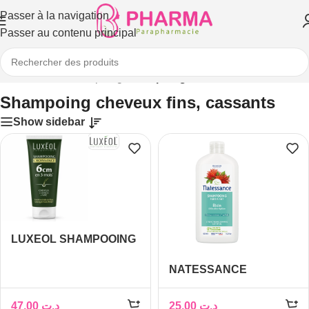
Passer à la navigation
Passer au contenu principal
ueil
/
Cheveux
/
Shampoing
/
Shampoing cheveux fins, cassants
Shampoing cheveux fins, cassants
Show sidebar
LUXEOL SHAMPOOING
CROISSANCE 200ML
NATESSANCE
SHAMPOING RICIN
KERATINE 250ML
47,00
د.ت
25,00
د.ت