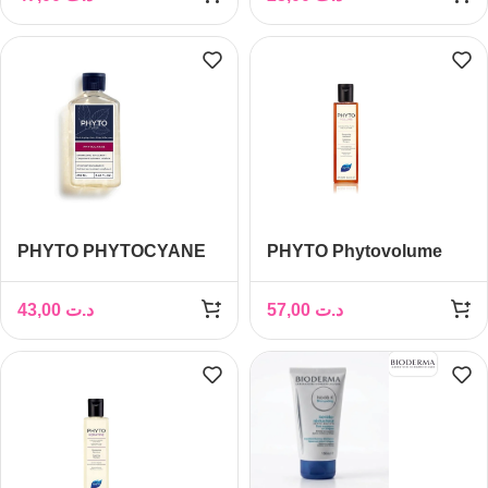
PHYTO PHYTOCYANE
PHYTO Phytovolume
SHAMPOING
Shampooing Volume
REVIGORANT 250ML
Intense, 250ml
43,00
د.ت
57,00
د.ت