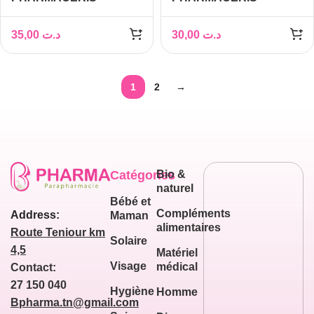
SHAMPOOING APISANT
SHAMPOOING
CUIR CHEVELU
CHEVEUX FINS ET
35,00
د.ت
30,00
د.ت
SENSIBLE H-
AFFAIBLIS H-
SENSITONINE 250ML
KERATINEUM 250 ML
1
2
→
Catégories
Bio &
naturel
Bébé et
Compléments
Address:
Maman
alimentaires
Route Teniour km
Solaire
4,5
Matériel
Visage
médical
Contact:
27 150 040
Hygiène
Homme
Bpharma.tn@gmail.com