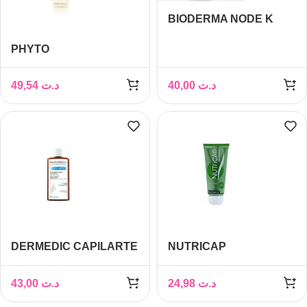
BIODERMA NODE K
SHAMPOOING
PHYTO
KERATOREDUCTEUR,
PHYTOKERATINE
150ML
SHAMPOOING
49,54
د.ت
40,00
د.ت
REPARATEUR, 200ML
DERMEDIC CAPILARTE
NUTRICAP
SHAMPOOING
SHAMPOOING VITALITE
NORMALISANT POUR
BEAUTE, 200ml
43,00
د.ت
24,98
د.ت
CHEVEUX FIN 300ML