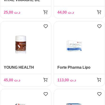
FIGUE DE BARBARIE
250 ML
25,00
د.ت
44,00
د.ت
YOUNG HEALTH
Forte Pharma Lipo
BRULEUR DE GRAISSE
Redux , 56 gélules
60 GÉLULES
45,00
د.ت
113,00
د.ت