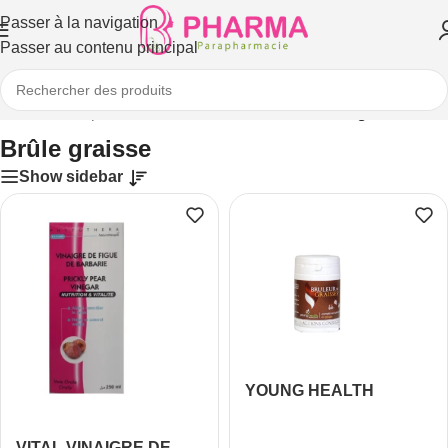
Passer à la navigation
Passer au contenu principal
Accueil
/
Compléments alimentaires
/
Minceur
/
Brûle graisse
Brûle graisse
Show sidebar
YOUNG HEALTH
BRULEUR DE GRAISSE
60 GÉLULES
VITAL VINAIGRE DE