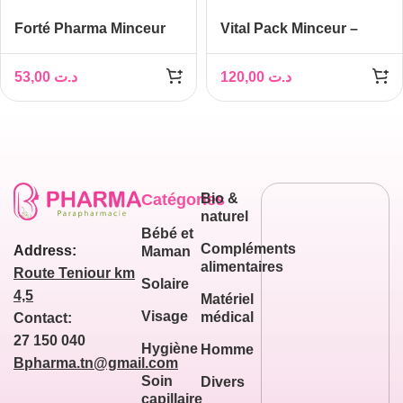
Forté Pharma Minceur
Vital Pack Minceur –
24 Fort , 28 comprimés
Perdre 10 Kg en 60
Jours
53,00
د.ت
120,00
د.ت
Catégories
Bio &
naturel
Bébé et
Compléments
Address:
Maman
alimentaires
Route Teniour km
Solaire
4,5
Matériel
Visage
médical
Contact:
27 150 040
Hygiène
Homme
Bpharma.tn@gmail.com
Soin
Divers
capillaire