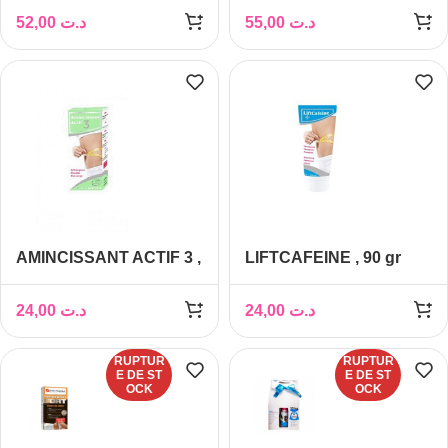
Peche, 500ml
Framboise, 500ml
52,00
د.ت
55,00
د.ت
AMINCISSANT ACTIF 3 ,
LIFTCAFEINE , 90 gr
30 gélules
24,00
د.ت
24,00
د.ت
RUPTUR
RUPTUR
E DE ST
E DE ST
OCK
OCK