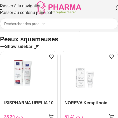
Passer à la navigation
Passer au contenu principal
Accueil
/
Corps
/
Soins spécifiques
/
Peaux squameuses
Peaux squameuses
Show sidebar
ISISPHARMA URELIA 10
NOREVA Kerapil soin
CREME CORPS
dermo régulateur, 75 ml
EMOLLIENTE ET
38,39
د.ت
51,41
د.ت