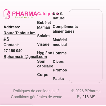
Catégories
Bio &
naturel
Bébé et
Compléments
Address:
Maman
alimentaires
Route Teniour km
Solaire
4,5
Matériel
Visage
médical
Contact:
27 150 040
Hygiène
Homme
Bpharma.tn@gmail.com
Soin
Divers
capillaire
Promos
Corps
Packs
Politiques de confidentialité
© 2026 BPharma
Conditions générales de vente
By
216 MS