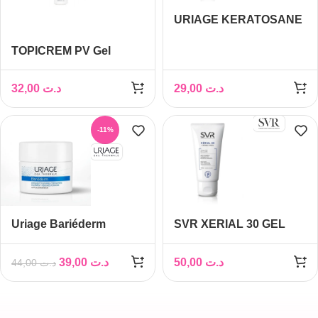
URIAGE KERATOSANE
30 GEL CREME 40ML
TOPICREM PV Gel
Nettoyant 200ml
32,00
د.ت
29,00
د.ت
-11%
Uriage Bariéderm
SVR XERIAL 30 GEL
Onguent Fissures
CREME ANTI-
Crevasses 40 g
RUGOSITES 75ML
39,00
د.ت
50,00
د.ت
44,00
د.ت