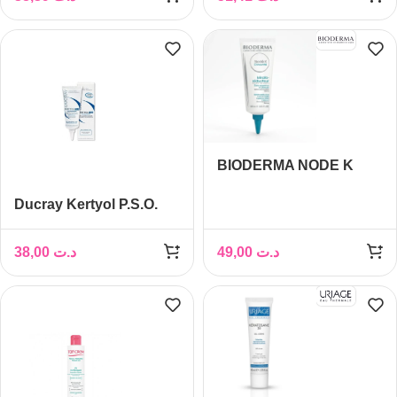
HYDRATANTE 150ML
BIODERMA NODE K
CONCENTRE 100 ML
Ducray Kertyol P.S.O.
Crème Kératoréductrice
100ml
38,00
د.ت
49,00
د.ت