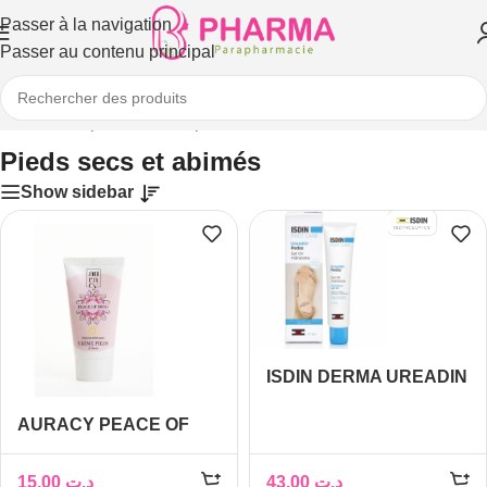
Passer à la navigation
Passer au contenu principal
Accueil
/
Corps
/
Soins des pieds
/
Pieds secs et abimés
Pieds secs et abimés
Show sidebar
ISDIN DERMA UREADIN
PODOS GEL HUILE
AURACY PEACE OF
PIEDS SECS 75ML
MIND CREME PIEDS A
L’UREE 20% 50GR
15,00
د.ت
43,00
د.ت