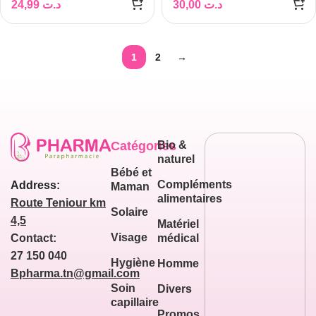
24,99
د.ت
30,00
د.ت
1
2
→
Catégories
Bio &
naturel
Bébé et
Compléments
Address:
Maman
alimentaires
Route Teniour km
Solaire
4,5
Matériel
Visage
médical
Contact:
27 150 040
Hygiène
Homme
Bpharma.tn@gmail.com
Soin
Divers
capillaire
Promos