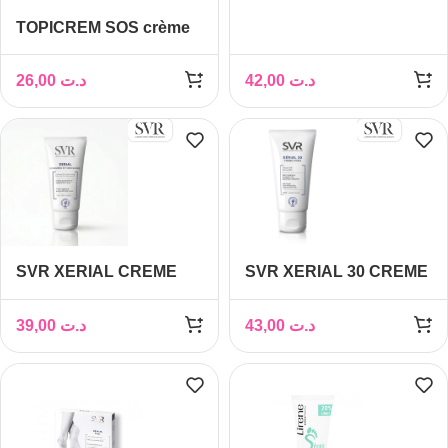
PIEDS ANTI
TOPICREM SOS crème
CALLOSITES 50 ML
réparatrice pieds – 75ml
26,00
د.ت
42,00
د.ت
SVR XERIAL CREME
SVR XERIAL 30 CREME
FISSURES ET
PIEDS TRES SECS ET
CREVASSES 50 ML
ABIMES 50ML
39,00
د.ت
43,00
د.ت