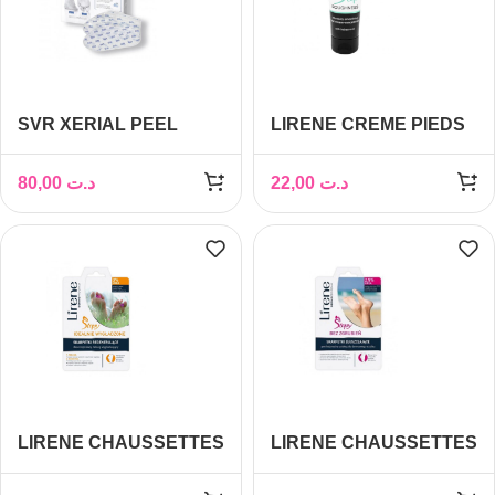
SVR XERIAL PEEL
LIRENE CREME PIEDS
MASQUE PIEDS
STOP 20 % UREA, 75 ml
80,00
د.ت
22,00
د.ت
LIRENE CHAUSSETTES
LIRENE CHAUSSETTES
DELICATE AND
BABY SOFT 2.5% UREA
SMOOTH 3% UREA