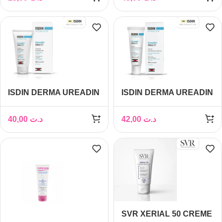
ISDIN DERMA UREADIN
ISDIN DERMA UREADIN
ULTRA 30 CREME
ULTRA 40 GEL HUILE
PIEDS 50ML
PIEDS 30ML
40,00
د.ت
42,00
د.ت
SVR XERIAL 50 CREME