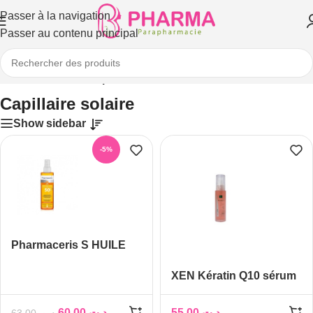
Passer à la navigation
Passer au contenu principal
Accueil
/
Cheveux
/
Capillaire solaire
Capillaire solaire
Show sidebar
-5%
Pharmaceris S HUILE
SECHE SPF 50+ CORPS
XEN Kératin Q10 sérum
ET CHEVEUX, 200ml
gainant SPF 30, 60g
60,00
د.ت
55,00
د.ت
63,00
د.ت