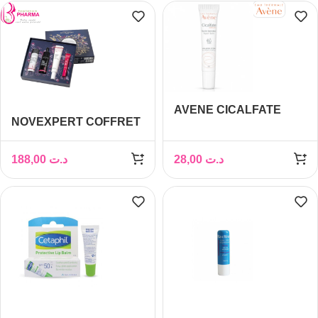
AVENE CICALFATE
NOVEXPERT COFFRET
LEVRES BAUME
VOYAGE AU COEUR DE
REPARATEUR 10ML
L’ACIDE
188,00
د.ت
28,00
د.ت
HYALURONIQUE