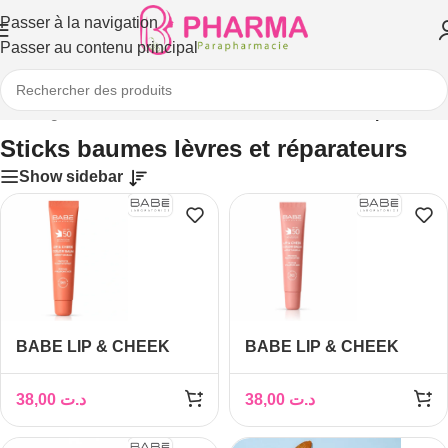
Passer à la navigation
Passer au contenu principal
il
/
Visage
/
Yeux et lèvres
/
Sticks baumes lèvres et réparateurs
Sticks baumes lèvres et réparateurs
Show sidebar
BABE LIP & CHEEK
BABE LIP & CHEEK
COLOR BAUME A
COLOR BAUME A
LEVRES REPULPANT
LEVRES REPULPANT
38,00
د.ت
38,00
د.ت
SPF50 NUDE 20ML
SPF50 ROSE 20ML