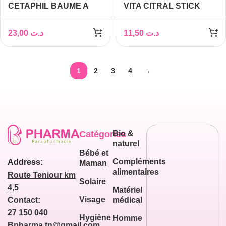
CETAPHIL BAUME A
VITA CITRAL STICK
LEVRES SPF50+, 8ML
LEVRES
NOURRISSANT 4G
23,00
د.ت
11,50
د.ت
1
2
3
4
→
Catégories
Bio &
naturel
Bébé et
Compléments
Address:
Maman
alimentaires
Route Teniour km
Solaire
4,5
Matériel
Visage
médical
Contact:
27 150 040
Hygiène
Homme
Bpharma.tn@gmail.com