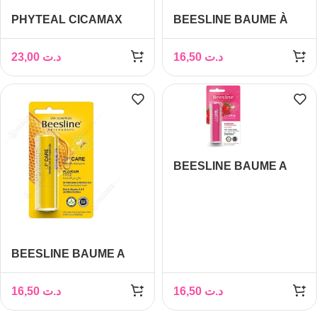
PHYTEAL CICAMAX
BEESLINE BAUME À
BAUME A LEVRES
LEVRES CERISE 4G
15ML
23,00
د.ت
16,50
د.ت
BEESLINE BAUME A
LEVRE FRAISE 4G
BEESLINE BAUME A
LEVRE INVISIBLE
SANS PARFUM 4G
16,50
د.ت
16,50
د.ت