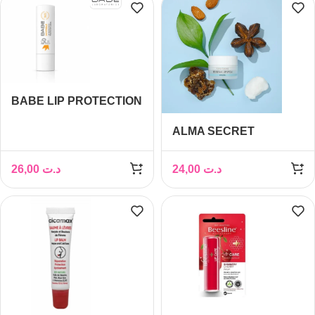
BABE LIP PROTECTION
INVISIBLE 50SPF 4GR
ALMA SECRET
MANUKA BAUME A
LEVRES REPARATEUR
26,00
د.ت
24,00
د.ت
10ML