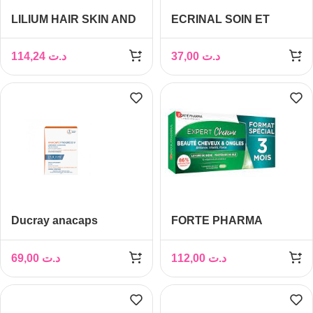
LILIUM HAIR SKIN AND
ECRINAL SOIN ET
NAILS – 50 COMP
BEAUTE ONGLES ET
CHEVEUX 30
114,24
د.ت
37,00
د.ت
CAPSULES
Ducray anacaps
FORTE PHARMA
progressiv 30 gélules
EXPERT CHEVEUX
PACK 3 MOIS
69,00
د.ت
112,00
د.ت