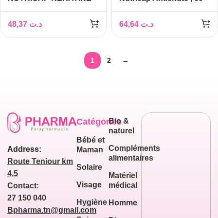
VITALITE CHEVEUX, 30
gélules
CAPSULES
48,37
د.ت
64,64
د.ت
1
2
→
Catégories
Bio &
naturel
Bébé et
Compléments
Address:
Maman
alimentaires
Route Teniour km
Solaire
4,5
Matériel
Visage
médical
Contact:
27 150 040
Hygiène
Homme
Bpharma.tn@gmail.com