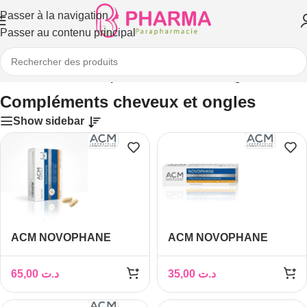
Passer à la navigation
Passer au contenu principal
Accueil
/
Cheveux
/
Compléments cheveux et ongles
Compléments cheveux et ongles
Show sidebar
ACM NOVOPHANE
ACM NOVOPHANE
ONGLES & CHEVEUX
CREME SOIN DES
60 GELULES
ONGLES 15ML
65,00
د.ت
35,00
د.ت