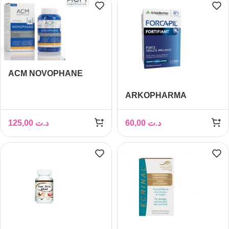
ACM NOVOPHANE
CHEVEUX ET ONGLES
ARKOPHARMA
180 GELULES
FORCAPIL CHEVEUX
ET ONGLES B/60
125,00
د.ت
60,00
د.ت