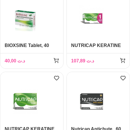
BIOXSINE Tablet, 40
NUTRICAP KERATINE
comprimés
CHEVEUX ET ONGLES,
90 capsules
40,00
د.ت
107,89
د.ت
NUTRICAP KERATINE
Nutricap Antichute , 60