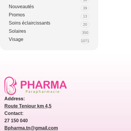
16
Nouveautés
39
Promos
13
Soins éclaircissants
20
Solaires
350
Visage
1071
Address:
Route Teniour km 4,5
Contact:
27 150 040
Bpharma.tn@gmail.com