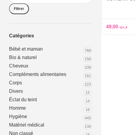
ÉCLAIRCIS
Filtrer
EXOTIQUE 2
49,00
د.ت
Catégories
Bébé et maman
768
Bio & naturel
156
Cheveux
338
Compléments alimentaires
181
Corps
223
Divers
15
Éclat du teint
14
Homme
16
Hygiène
445
Matériel médical
130
Non classé