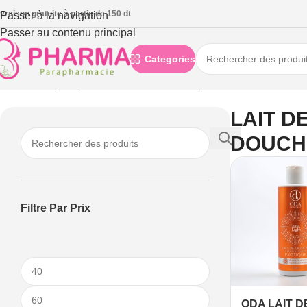
ivraison gratuite à partie de 150 dt
Passer à la navigation
Passer au contenu principal
Categories
Accueil
/
Corps
/
Hydratation et nutrition corps
/
LAIT DE DOUCH
LAIT D
DOUCH
Filtre Par Prix
ODA LAIT 