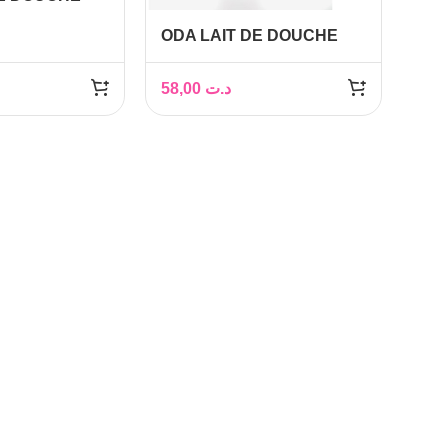
SANT
ODA LAIT DE DOUCHE
50 ML
ECLAIRCISSANT
ORIENTAL 250ML
58,00
د.ت