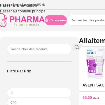
ivraison gratuite à partie de 150 dt
Passer à la navigation
Passer au contenu principal
Categories
Accueil
/
Bébé et maman
/
Maman
/
Allaitement
Allaite
Filtre Par Prix
AVENT SAC
CONSERVAT
PRESTERILI
65,00
د.ت