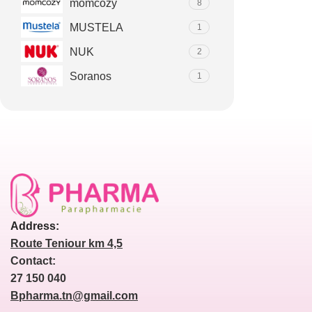
momcozy
8
MUSTELA
1
NUK
2
Soranos
1
Address:
Route Teniour km 4,5
Contact:
27 150 040
Bpharma.tn@gmail.com