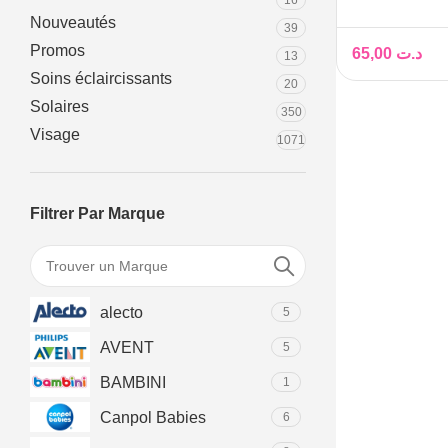
16
SCF254/61 6
Nouveautés
39
COUSSINET
Promos
D’ALLAITE
65,00
د.ت
13
Soins éclaircissants
20
Solaires
350
Visage
1071
Filtrer Par Marque
alecto
5
AVENT
5
BAMBINI
1
Canpol Babies
6