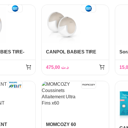
IES TIRE-
CANPOL BABIES TIRE
Sor
LIBRE
LAIT MAIN DOUBLE
50 
T 20/115
INTELLIGENT SMART
475,00
د.ت
20/116
ENT
MOMCOZY 60