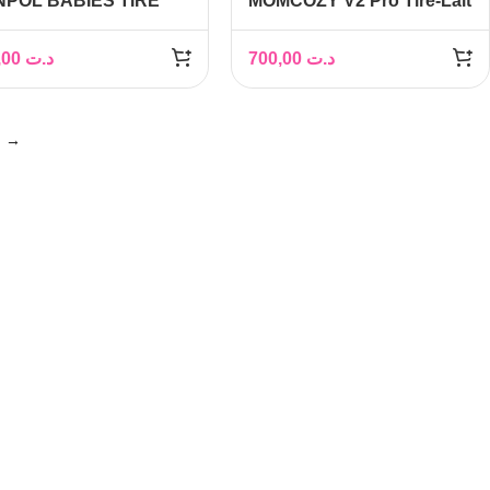
POL BABIES TIRE
MOMCOZY V2 Pro Tire-Lait
T ÉLECTRIQUE
Mains Libres
RTABLE
125,00
د.ت
700,00
د.ت
WERPUMP-20/107
→