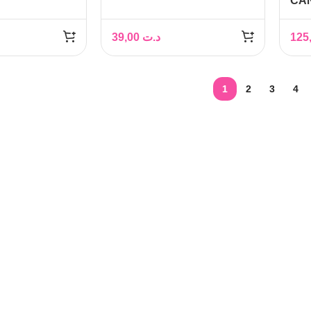
CAN
0
COUSSINETS
LAI
S
D’ALLAITEMENT
PO
MENT
JETABLES
39,00
د.ت
PO
1
2
3
4