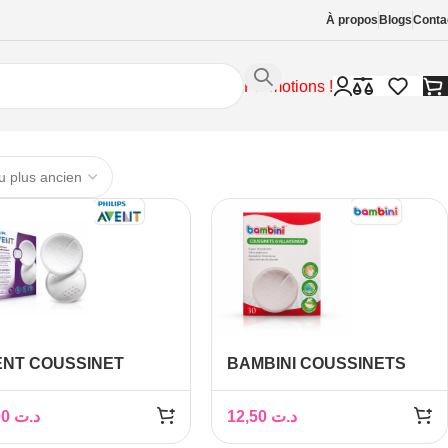
À propos
Blogs
Conta
Promotions !
ENT COUSSINET
BAMBINI COUSSINETS
ALLAITEMENT
D’ALLAITEMENT 30
IECES REF SCF 254/61
PIECES
65,00
د.ت
12,50
د.ت