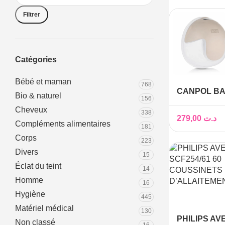
Filtrer
Catégories
Bébé et maman
768
CANPOL BAB
Bio & naturel
156
LAIT MAIN 
Cheveux
338
INTELLIGEN
279,00
د.ت
Compléments alimentaires
181
Corps
223
Divers
15
Éclat du teint
14
Homme
16
Hygiène
445
Matériel médical
130
PHILIPS AV
Non classé