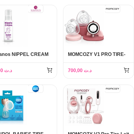
anos NIPPEL CREAM
MOMCOZY V1 PRO TIRE-
ML
LAIT PORTABLE
15,00
د.ت
700,00
د.ت