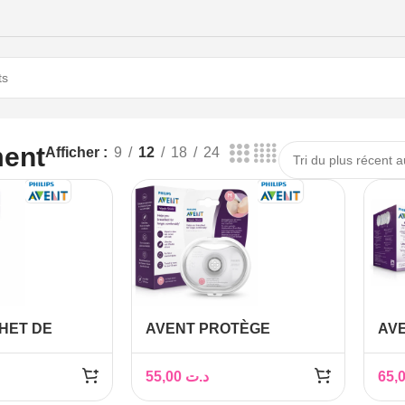
ment
Afficher
9
12
18
24
HET DE
AVENT PROTÈGE
AV
ION LAIT
MAMELONS 21MM REF
D’
SE 25 PIECES
SCF153/03
60P
55,00
د.ت