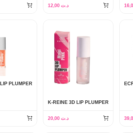
RE
12,00
د.ت
 LIP PLUMPER
ECR
 SHIMMER
FOR
CIL
K-REINE 3D LIP PLUMPER
MAGI PINK 6ML
20,00
د.ت