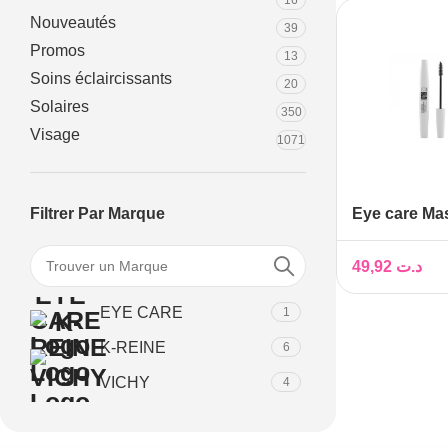
16
Nouveautés
39
Promos
13
Soins éclaircissants
20
Solaires
350
Visage
1071
Eye care Ma
Filtrer Par Marque
Allongeant ,
49,92
د.ت
EYE CARE
1
K-REINE
6
VICHY
4