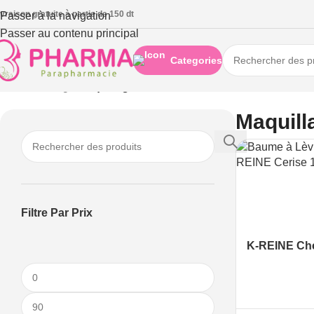
ivraison gratuite à partie de 150 dt
Passer à la navigation
Passer au contenu principal
Categories
Accueil
/
Visage
/
Maquillage
Maquill
Filtre Par Prix
K-REINE Che
10ml