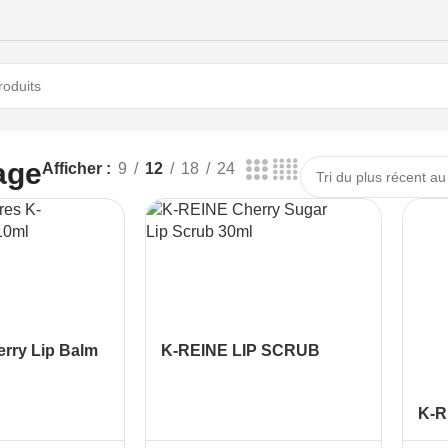
age
Afficher
9
12
18
24
rry Lip Balm
K-REINE LIP SCRUB
CHERRY SUGAR 30ML
K-R
CH