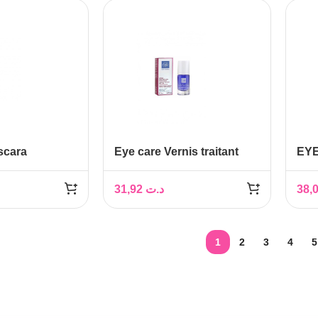
scara
Eye care Vernis traitant
EYE
 6g
durcisseur 805
AC
CR
31,92
د.ت
1
2
3
4
5