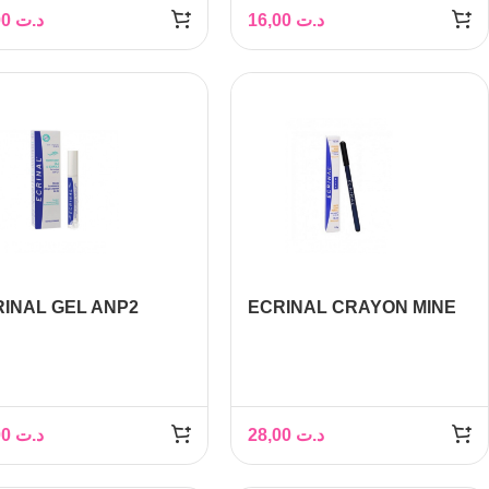
D 6ML
PINK 6ML
16,00
د.ت
16,00
د.ت
INAL GEL ANP2
ECRINAL CRAYON MINE
TIFIANT
TENDRE bleu
S/SOURCILS 9 ML
39,00
د.ت
28,00
د.ت