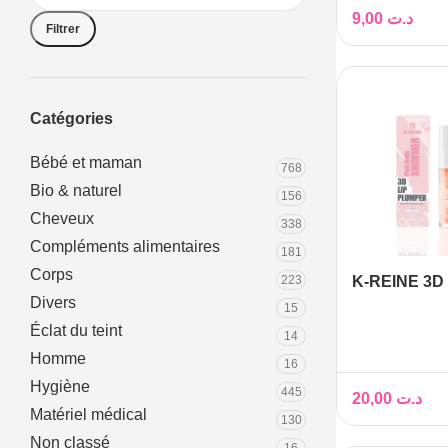
9,00
د.ت
Filtrer
Catégories
Bébé et maman
768
Bio & naturel
156
Cheveux
338
Compléments alimentaires
181
Corps
223
K-REINE 3D
Divers
PINK NUDE
15
6ML
Éclat du teint
14
Homme
16
Hygiène
445
20,00
د.ت
Matériel médical
130
Non classé