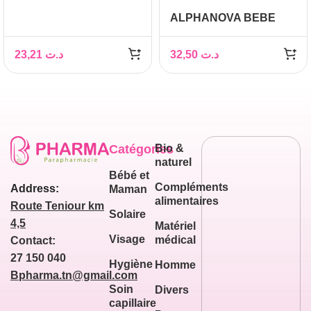
VISAGE 50 GR
ALPHANOVA BEBE
BIO LAIT HYDRATANT
VISAGE&CORPS
23,21
د.ت
32,50
د.ت
200ML
Catégories
Bio &
naturel
Bébé et
Compléments
Address:
Maman
alimentaires
Route Teniour km
Solaire
4,5
Matériel
Visage
médical
Contact:
27 150 040
Hygiène
Homme
Bpharma.tn@gmail.com
Soin
Divers
capillaire