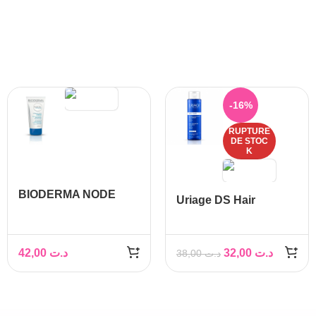
-16%
RUPTURE
DE STOC
K
BIODERMA NODE
Uriage DS Hair
DS+ SHAMPOOING
Shampooing Doux
ANTIPELLICULAIRE
Équilibrant 200 ML
INTENSE, 125ML
42,00
د.ت
32,00
د.ت
38,00
د.ت