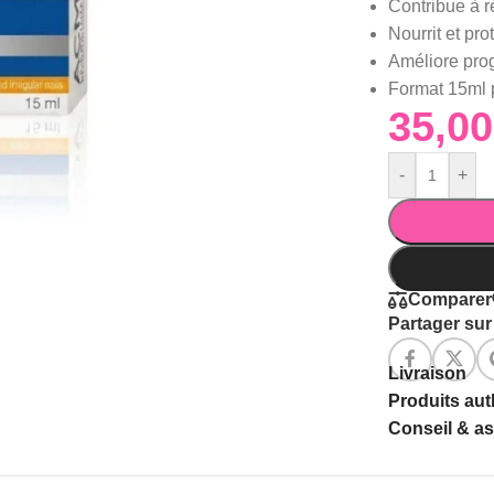
Contribue à r
Nourrit et pro
Améliore prog
Format 15ml p
-
+
Comparer
Partager sur 
Livraison
Produits au
Conseil & a