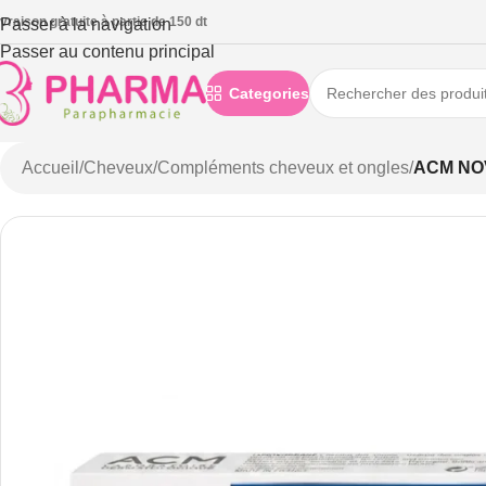
ivraison gratuite à partie de 150 dt
Passer à la navigation
Passer au contenu principal
Categories
Accueil
/
Cheveux
/
Compléments cheveux et ongles
/
ACM NO