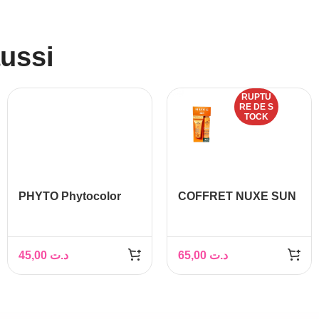
aussi
RUPTU
RE DE S
TOCK
PHYTO Phytocolor
COFFRET NUXE SUN
Couleur Soin 5
PROTECTION
chatain clair, 1 kit
GLAMOUR
45,00
د.ت
65,00
د.ت