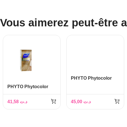
Vous aimerez peut-être 
PHYTO Phytocolor
Couleur Soin 4
PHYTO Phytocolor
Châtain, 1 kit
Couleur Soin 9 blond
très clair, 1 kit
41,58
د.ت
45,00
د.ت