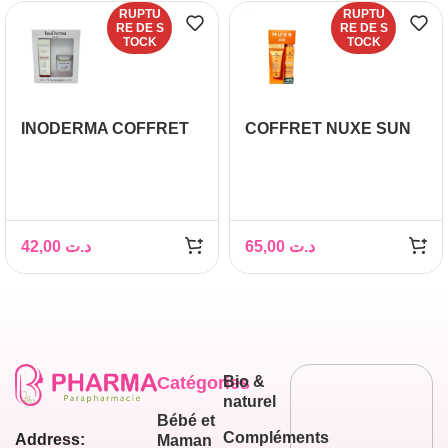
RUPTU
RUPTU
RE DE S
RE DE S
TOCK
TOCK
INODERMA COFFRET
COFFRET NUXE SUN
SOIN ANTI CHUTE
PROTECTION
100ML+ CHANTILLY
GLAMOUR
COCO 150G
42,00
د.ت
65,00
د.ت
Catégories
Bio &
naturel
Bébé et
Compléments
Address:
Maman