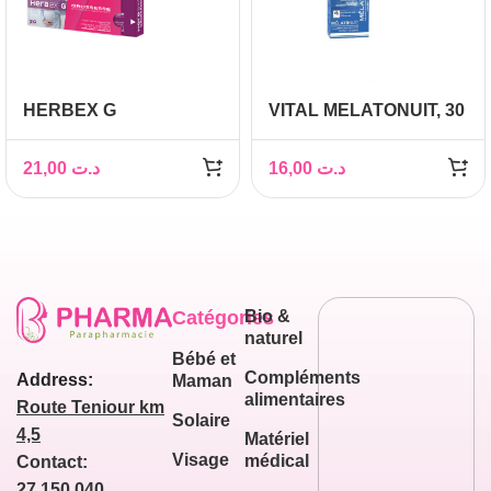
HERBEX G
VITAL MELATONUIT, 30
GROSSESSE BT 30
gélules
GELULES
21,00
د.ت
16,00
د.ت
Catégories
Bio &
naturel
Bébé et
Compléments
Address:
Maman
alimentaires
Route Teniour km
Solaire
4,5
Matériel
Visage
médical
Contact:
27 150 040