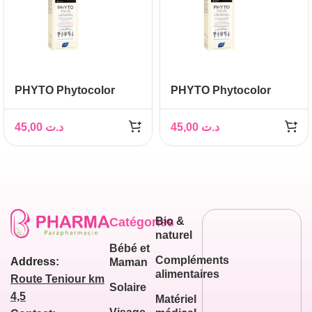
PHYTO Phytocolor
PHYTO Phytocolor
Couleur Soin 4 Châtain,
Couleur Soin 5 chatain
1 kit
clair, 1 kit
45,00
د.ت
45,00
د.ت
Catégories
Bio &
naturel
Bébé et
Compléments
Address:
Maman
alimentaires
Route Teniour km
Solaire
4,5
Matériel