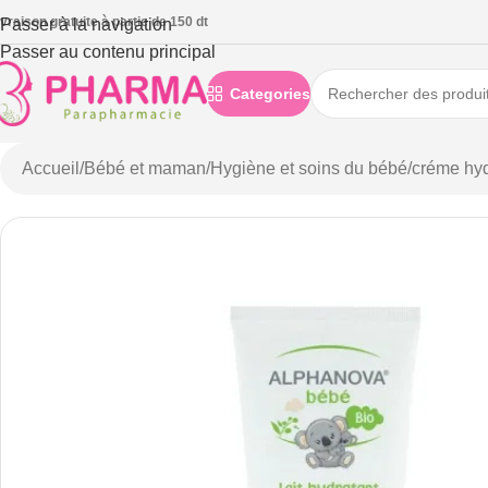
ivraison gratuite à partie de 150 dt
Passer à la navigation
Passer au contenu principal
Categories
Accueil
/
Bébé et maman
/
Hygiène et soins du bébé
/
créme hyd