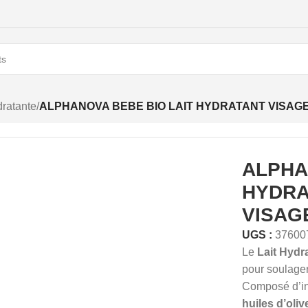
ratante
/
ALPHANOVA BEBE BIO LAIT HYDRATANT VISAG
ALPHA
HYDRA
VISAG
UGS :
37600
Le
Lait Hyd
pour soulager
Composé d’ing
huiles d’oli