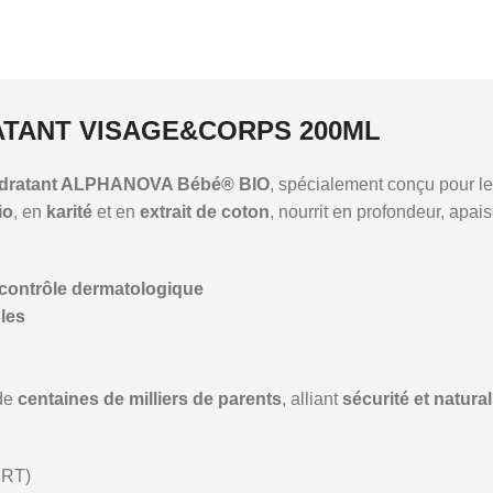
ATANT VISAGE&CORPS 200ML
ydratant ALPHANOVA Bébé® BIO
, spécialement conçu pour l
io
, en
karité
et en
extrait de coton
, nourrit en profondeur, apai
 contrôle dermatologique
les
 de
centaines de milliers de parents
, alliant
sécurité et natural
ERT)