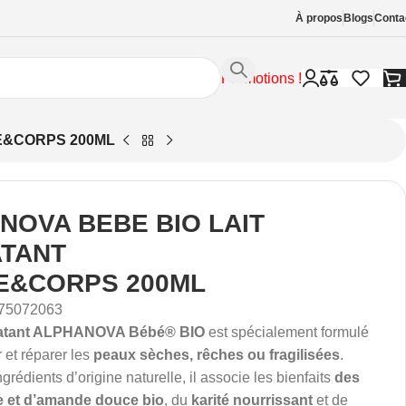
À propos
Blogs
Conta
Promotions !
E&CORPS 200ML
NOVA BEBE BIO LAIT
TANT
E&CORPS 200ML
75072063
ratant ALPHANOVA Bébé® BIO
est spécialement formulé
 et réparer les
peaux sèches, rêches ou fragilisées
.
rédients d’origine naturelle, il associe les bienfaits
des
ve et d’amande douce bio
, du
karité nourrissant
et de