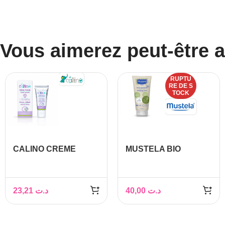
Vous aimerez peut-être 
RUPTU
RE DE S
TOCK
CALINO CREME
MUSTELA BIO
VISAGE 50 GR
CREME
HYDRATANTE
VISAGE ET CORPS
23,21
د.ت
40,00
د.ت
150ML