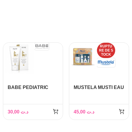
RUPTU
RE DE S
TOCK
BABE PEDIATRIC
MUSTELA MUSTI EAU
FACIAL MOISTURER
DE SOIN PARFUMEE
50ML
COFFRET
30,00
د.ت
45,00
د.ت