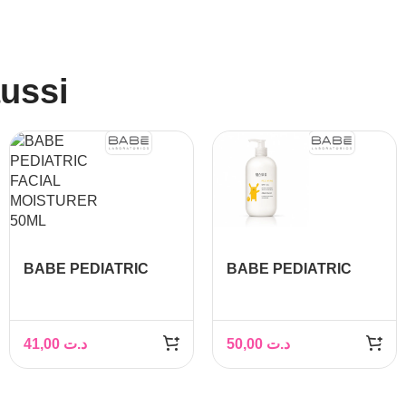
aussi
BABE PEDIATRIC
BABE PEDIATRIC
FACIAL MOISTURER
MOISTURISING BODY
50ML
MILK 500ML
41,00
د.ت
50,00
د.ت