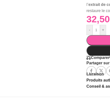
l’
extrait de 
restaure le c
-
+
Comparer
Partager sur 
Livraison
Produits au
Conseil & a