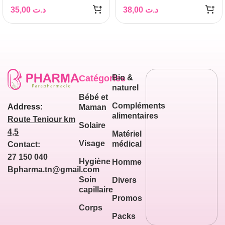
35,00
د.ت
38,00
د.ت
Catégories
Bio &
naturel
Bébé et
Compléments
Address:
Maman
alimentaires
Route Teniour km
Solaire
4,5
Matériel
Visage
médical
Contact:
27 150 040
Hygiène
Homme
Bpharma.tn@gmail.com
Soin
Divers
capillaire
Promos
Corps
Packs