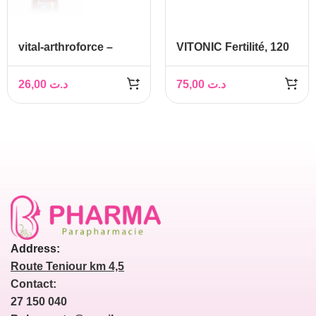
vital-arthroforce –
VITONIC Fertilité, 120
Glucosamine
gélules
Harpagophytum
26,00
د.ت
75,00
د.ت
Articulations
Address:
Route Teniour km 4,5
Contact:
27 150 040