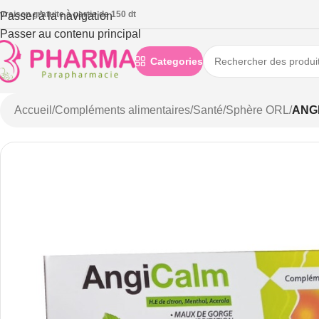
ivraison gratuite à partie de 150 dt
Passer à la navigation
Passer au contenu principal
Categories
Accueil
/
Compléments alimentaires
/
Santé
/
Sphère ORL
/
ANG