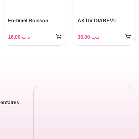
Fortimel Boisson
AKTIV DIABEVIT
Nutritionnelle Extra
Chocolat, 200ml
16,00
د.ت
36,00
د.ت
entaires