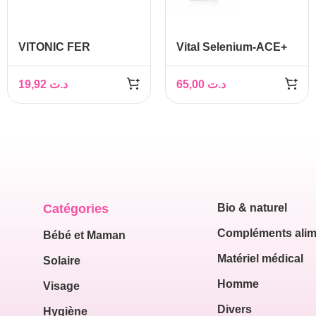
VITONIC FER
Vital Selenium-ACE+
GROSSESSE , 30
Gelee Royale
gélules
19,92
د.ت
65,00
د.ت
Catégories
Bio & naturel
Compléments alim
Bébé et Maman
Matériel médical
Solaire
Homme
Visage
Divers
Hygiène