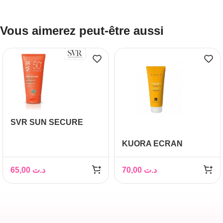
Vous aimerez peut-être aussi
SVR SUN SECURE
EXTREME SPF50+
KUORA ECRAN
50ML
SOLAIRE VISAGE ET
CORPS SPF50+ 200ML
65,00
د.ت
70,00
د.ت