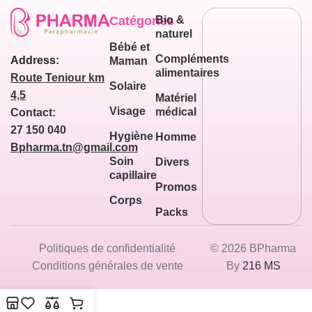
Catégories
Bio &
naturel
Bébé et
Compléments
Address:
Maman
alimentaires
Route Teniour km
Solaire
4,5
Matériel
Visage
médical
Contact:
27 150 040
Hygiène
Homme
Bpharma.tn@gmail.com
Soin
Divers
capillaire
Promos
Corps
Packs
Politiques de confidentialité
© 2026 BPharma
Conditions générales de vente
By
216 MS