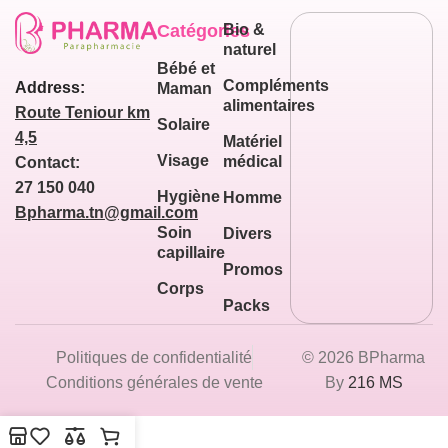
Catégories
Bio &
naturel
Bébé et
Compléments
Address:
Maman
alimentaires
Route Teniour km
Solaire
4,5
Matériel
Visage
médical
Contact:
27 150 040
Hygiène
Homme
Bpharma.tn@gmail.com
Soin
Divers
capillaire
Promos
Corps
Packs
Politiques de confidentialité
© 2026 BPharma
Conditions générales de vente
By
216 MS