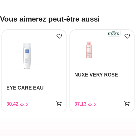
Vous aimerez peut-être aussi
NUXE VERY ROSE
EAU MICELLAIRE
EYE CARE EAU
APAISANTE 3 EN 1-
MICELLAIRE HAUTE
100ML
TOLERANCE 200ML
30,42
د.ت
37,13
د.ت