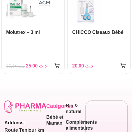
Molutrex – 3 ml
CHICCO Ciseaux Bébé
25,00
د.ت
20,00
د.ت
35,34
د.ت
Catégories
Bio &
naturel
Bébé et
Compléments
Address:
Maman
alimentaires
Route Teniour km