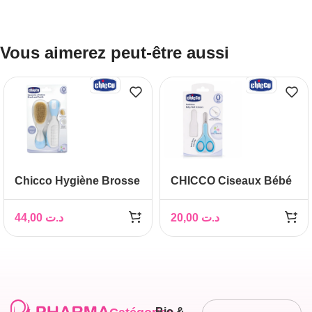
Vous aimerez peut-être aussi
Chicco Hygiène Brosse
CHICCO Ciseaux Bébé
et Peigne Bébé
44,00
د.ت
20,00
د.ت
Bio &