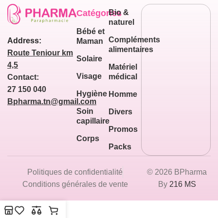
Catégories
Bio &
naturel
Bébé et
Compléments
Address:
Maman
alimentaires
Route Teniour km
Solaire
4,5
Matériel
Visage
médical
Contact:
27 150 040
Hygiène
Homme
Bpharma.tn@gmail.com
Soin
Divers
capillaire
Promos
Corps
Packs
Politiques de confidentialité
© 2026 BPharma
Conditions générales de vente
By
216 MS