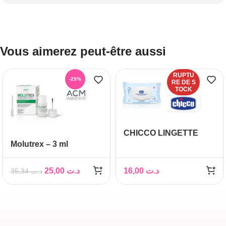
Vous aimerez peut-être aussi
RUPTU
-29%
RE DE S
TOCK
CHICCO LINGETTE
Molutrex – 3 ml
BOITE DE 72
25,00
د.ت
16,00
د.ت
35,34
د.ت