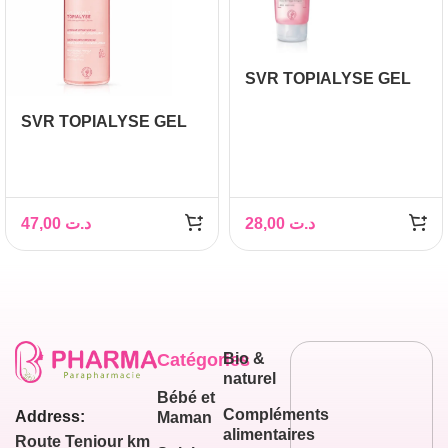
SVR TOPIALYSE GEL
LAVANT 200ML
SVR TOPIALYSE GEL
LAVANT 1L
47,00
د.ت
28,00
د.ت
Catégories
Bio &
naturel
Bébé et
Compléments
Address:
Maman
alimentaires
Route Teniour km