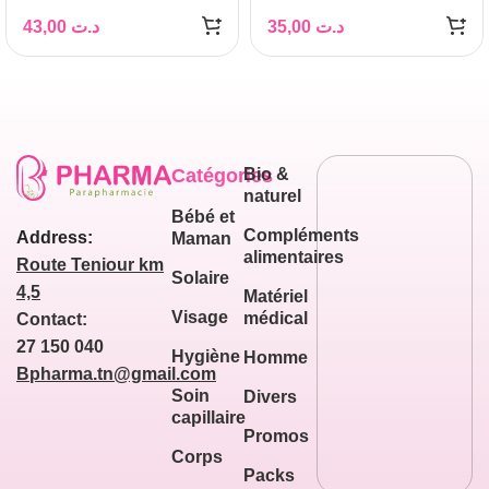
SPRAY PEAUX
43,00
د.ت
35,00
د.ت
SENSIBLES 150 ML
Catégories
Bio &
naturel
Bébé et
Compléments
Address:
Maman
alimentaires
Route Teniour km
Solaire
4,5
Matériel
Visage
médical
Contact:
27 150 040
Hygiène
Homme
Bpharma.tn@gmail.com
Soin
Divers
capillaire
Promos
Corps
Packs