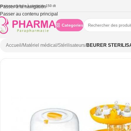
ivraison gratuite à partie de 150 dt
Passer à la navigation
Passer au contenu principal
Categories
Accueil
/
Matériel médical
/
Stérilisateurs
/
BEURER STERILISA