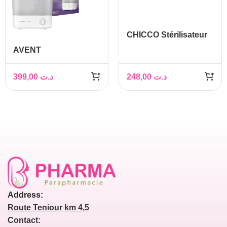
CHICCO Stérilisateur
électrique 2en1
AVENT
STERILISATEUR
ELECTRIC 4EN1
399,00
د.ت
248,00
د.ت
REFSCF291/00
Address:
Route Teniour km 4,5
Contact: