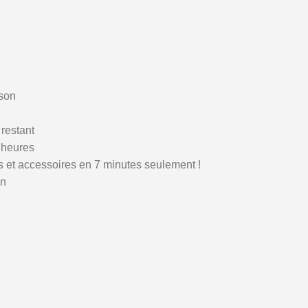
sson
 restant
3 heures
s et accessoires en 7 minutes seulement !
on