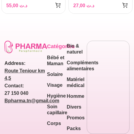
55,00
د.ت
27,00
د.ت
Catégories
Bio &
naturel
Bébé et
Compléments
Address:
Maman
alimentaires
Route Teniour km
Solaire
4,5
Matériel
Visage
médical
Contact:
27 150 040
Hygiène
Homme
Bpharma.tn@gmail.com
Soin
Divers
capillaire
Promos
Corps
Packs