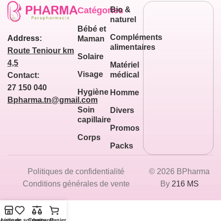
Catégories
Bio &
naturel
Bébé et
Compléments
Address:
Maman
alimentaires
Route Teniour km
Solaire
4,5
Matériel
Visage
médical
Contact:
27 150 040
Hygiène
Homme
Bpharma.tn@gmail.com
Soin
Divers
capillaire
Promos
Corps
Packs
Politiques de confidentialité
© 2026 BPharma
Conditions générales de vente
By
216 MS
outique
Liste de souhaits
Comparer
Panier