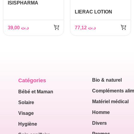
ISISPHARMA
NEOTONE GEL
LIERAC LOTION
NETTOYANT
GELIFIEE DOUBLE
EXFOLIANT 150ML
TONIQUE 200ML
39,00
د.ت
77,12
د.ت
Catégories
Bio & naturel
Compléments alim
Bébé et Maman
Matériel médical
Solaire
Homme
Visage
Divers
Hygiène
Promos