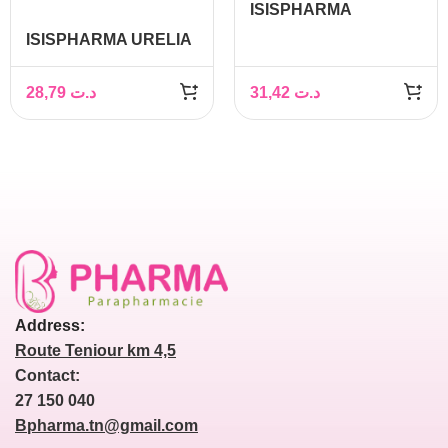
ISISPHARMA
NEOTONE SOLUTION
ISISPHARMA URELIA
MICELLAIRE
GEL NETTOYANT
DEMAQUILLANTE
EXFOLIANT 200ML
28,79
د.ت
31,42
د.ت
ECLAT 250ML
Address:
Route Teniour km 4,5
Contact:
27 150 040
Bpharma.tn@gmail.com