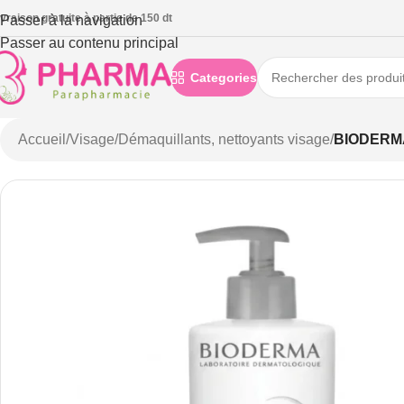
ivraison gratuite à partie de 150 dt
Passer à la navigation
Passer au contenu principal
Categories
Accueil
/
Visage
/
Démaquillants, nettoyants visage
/
BIODERM