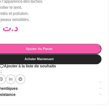
e l’apparence des taches.
ifier le teint.
etés et pollution.
 peaux sensibles.
99,00
د.ت
Ajouter Au Panier
Acheter Maintenant
Ajouter à la liste de souhaits
:
thentiques
ssistance