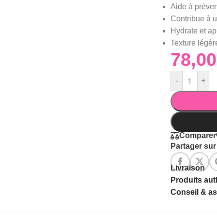
Aide à préven
Contribue à un
Hydrate et ap
Texture légèr
-
+
Comparer
Partager sur 
Livraison
Produits au
Conseil & a