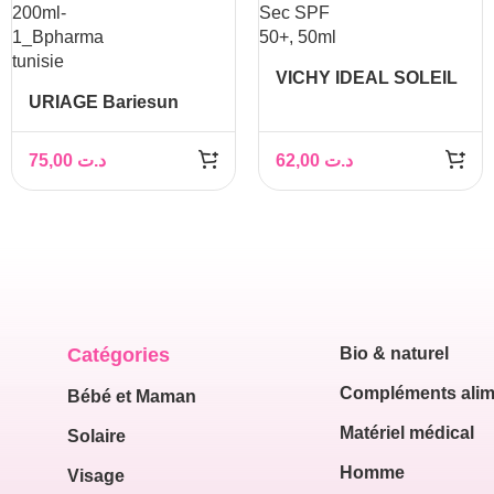
VICHY IDEAL SOLEIL
URIAGE Bariesun
Émulsion Toucher Sec
Spray Enfants SPF
SPF 50+, 50ml
50+, 200ml
75,00
د.ت
62,00
د.ت
Catégories
Bio & naturel
Compléments alim
Bébé et Maman
Matériel médical
Solaire
Homme
Visage