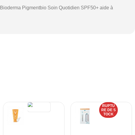
es. Bioderma Pigmentbio Soin Quotidien SPF50+ aide à
RUPTU
RE DE S
TOCK