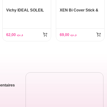
Vichy IDEAL SOLEIL
XEN Bi Cover Stick &
Crème Onctueuse
Ecran beige rosé +
Perfectrice De Peau
shampoing à la keratin
SPF 50+, 50ml
62,00
د.ت
69,00
د.ت
entaires