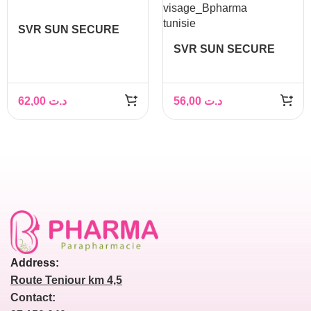
SVR SUN SECURE
Fluide SPF50+ 50ml
SVR SUN SECURE
CREME SPF 50+ 50ML
62,00
د.ت
56,00
د.ت
Address:
Route Teniour km 4,5
Contact: