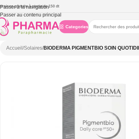
ivraison gratuite à partie de 150 dt
Passer à la navigation
Passer au contenu principal
Categories
Accueil
/
Solaires
/
BIODERMA PIGMENTBIO SOIN QUOTIDIE