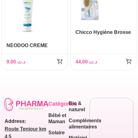
Chicco Hygiène Brosse
et Peigne Bébé
NEODOO CREME
HYDRATANT 50ML
9,00
د.ت
44,00
د.ت
Catégories
Bio &
naturel
Bébé et
Compléments
Address:
Maman
alimentaires
Route Teniour km
Solaire
4,5
Matériel