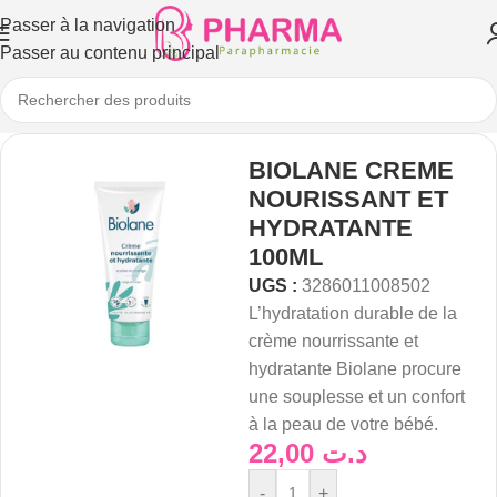
Passer à la navigation
Passer au contenu principal
BIOLANE CREME
NOURISSANT ET
HYDRATANTE
100ML
UGS :
3286011008502
L’hydratation
durable
de
la
crème
nourrissante
et
hydratante
Biolane
procure
une
souplesse
et
un
confort
à
la
peau
de
votre
bébé.
22,00
د.ت
-
+