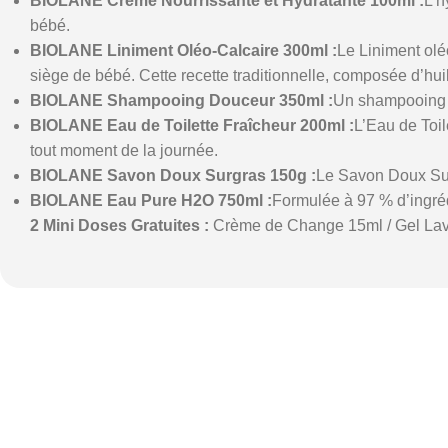
BIOLANE Crème Nourrissante et Hydratante 100ml :
L’h
bébé.
BIOLANE Liniment Oléo-Calcaire 300ml :
Le Liniment oléo
siège de bébé. Cette recette traditionnelle, composée d’hui
BIOLANE Shampooing Douceur 350ml :
Un shampooing s
BIOLANE Eau de Toilette Fraîcheur 200ml :
L’Eau de Toil
tout moment de la journée.
BIOLANE Savon Doux Surgras 150g :
Le Savon Doux Surg
BIOLANE Eau Pure H2O 750ml :
Formulée à 97 % d’ingréd
2 Mini Doses Gratuites :
Crème de Change 15ml / Gel Lav