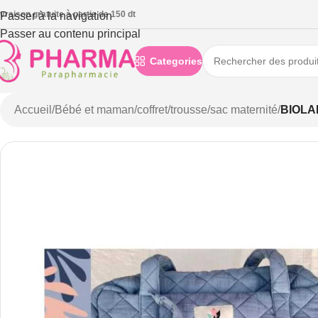
ivraison gratuite à partie de 150 dt
Passer à la navigation
Passer au contenu principal
Categories
Accueil
/
Bébé et maman
/
coffret/trousse/sac maternité
/
BIOLA