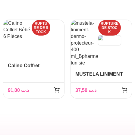
RUPTU
RUPTURE
RE DE S
DE STOC
TOCK
K
Calino Coffret
MUSTELA LINIMENT
DERMO-
PROTECTEUR 400ML
91,00
د.ت
37,50
د.ت