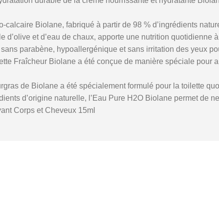
ydratation durable de la crème nourrissante et hydratante Biola
-calcaire Biolane, fabriqué à partir de 98 % d’ingrédients natur
le d’olive et d’eau de chaux, apporte une nutrition quotidienne 
ans parabène, hypoallergénique et sans irritation des yeux pour
ette Fraîcheur Biolane a été conçue de manière spéciale pour a
ras de Biolane a été spécialement formulé pour la toilette qu
ients d’origine naturelle, l’Eau Pure H2O Biolane permet de ne
ant Corps et Cheveux 15ml