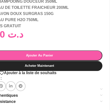
HAMPOOING DOUCEUR 350ML
AU DE TOILETTE FRAICHEUR 200ML
AVON DOUX SURGRAS 150G
AU PURE H2O 750ML
ES GRATUIT
160,00
د.ت
Ajouter Au Panier
Acheter Maintenant
Ajouter à la liste de souhaits
:
thentiques
ssistance