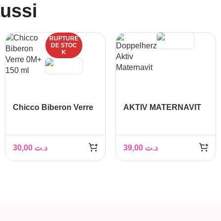
aussi
RUPTURE
DE STOC
K
Chicco Biberon Verre
AKTIV MATERNAVIT
Rose 0M+ 150 ml
30,00
د.ت
39,00
د.ت