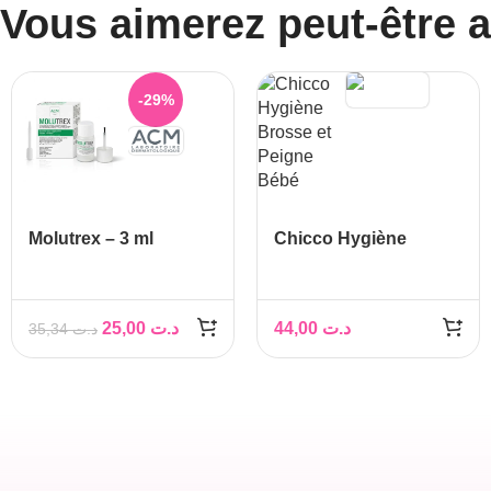
Vous aimerez peut-être 
-29%
Molutrex – 3 ml
Chicco Hygiène
Brosse et Peigne
Bébé
25,00
د.ت
44,00
د.ت
35,34
د.ت