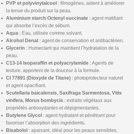
PVP et polyvinylalcool
: filmogènes, aident à améliorer
la tenue du produit sur la peau.
Aluminium starch Octenyl succinate
: agent matifiant
qui absorbe l’excès de sébum.
Aqua
: Eau, utilisée comme solvant.
Alcohol Denat
: agent de conservation et antibactérien.
Glycerin
: Humectant qui maintient l’hydratation de la
peau.
C13-14 Isoparaffin et polyacrylamide
: Agents de
texture, apportent de la douceur à la formule.
CI 77891 (Dioxyde de Titane)
: photoprotecteur naturel
et agent opacifiant.
Scutellaria baicalensis, Saxifraga Sarmentosa, Vitis
vinifera, Morus bombycis
: extraits végétaux aux
propriétés antioxydantes et dépigmentantes.
Butylene Glycol
: agent hydratant et pénétrant pour
favoriser l’absorption des ingrédients.
Bisabolol
: apaisant, idéal pour les peaux sensibles.