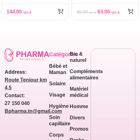
PIGMENTCLAR SERUM
3 flacons de 4ml
30ML
144,00
د.ت
63,00
د.ت
80,00
د.ت
Catégories
Bio &
naturel
Bébé et
Compléments
Address:
Maman
alimentaires
Route Teniour km
Solaire
4,5
Matériel
Visage
médical
Contact:
27 150 040
Hygiène
Homme
Bpharma.tn@gmail.com
Soin
Divers
capillaire
Promos
Corps